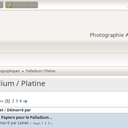
n
Inscrivez-vous
Photographie Ar
tographiques
Palladium / Platine
►
dium / Platine
2
3
4
es
1
et
/
Démarré par
 Papiers pour le Palladium...
marré par
Lionel
1
2
3
Pages