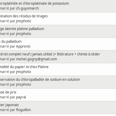
oroplatinite et chloroplatinate de potassium
marré par
ch.guyomarch
mination des résidus de tirages
marré par
jmcphoto
ge latente platine palladium
marré par
jmcphoto
x du palladium
marré par
Apprenti
ériel complet neuf ( jamais utilisé )+ littérature + chimie à céder
marré par
michel.gogny@gmail.com
idité du papier Arches Platine
marré par
jmcphoto
servation du chloropalladite de sodium en solution
marré par
jmcphoto
sse de prix
marré par
payral
ier Japonais
marré par
floguillon