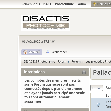
Bienvenue sur
DISACTIS Photochimie - Forum
.
Connexio
06 Août 2026 à 17:34:01
Accueil
Rechercher
DISACTIS Photochimie - Forum
Forum
Les procédés Pho
►
►
Palla
Inscriptions
Les comptes des membres inscrits
sur le Forum qui ne se sont pas
Pag
EN BAS
connectés depuis plus d'une année
et n'ayant jamais participé une seule
Suj
fois sont automatiquement
supprimés.
Les
Dé