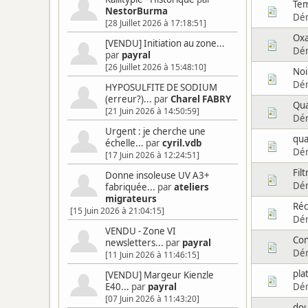
Tem
NestorBurma
Dé
[28 Juillet 2026 à 17:18:51]
Oxa
[VENDU] Initiation au zone...
Dé
par
payral
[26 Juillet 2026 à 15:48:10]
Noi
Dé
HYPOSULFITE DE SODIUM
(erreur?)...
par
Charel FABRY
Qua
[21 Juin 2026 à 14:50:59]
Dé
Urgent : je cherche une
qua
échelle...
par
cyril.vdb
Dé
[17 Juin 2026 à 12:24:51]
Fil
Donne insoleuse UV A3+
Dé
fabriquée...
par
ateliers
migrateurs
Réc
[15 Juin 2026 à 21:04:15]
Dé
VENDU - Zone VI
Con
newsletters...
par
payral
Dé
[11 Juin 2026 à 11:46:15]
pla
[VENDU] Margeur Kienzle
Dé
E40...
par
payral
[07 Juin 2026 à 11:43:20]
dou