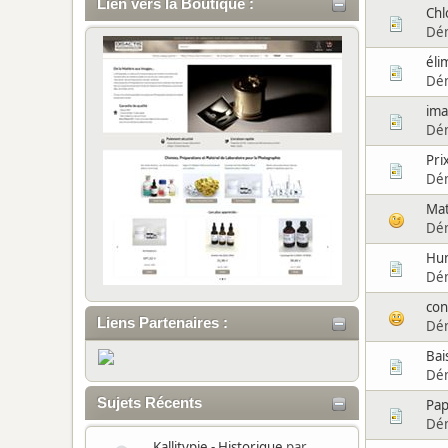
Lien vers la Boutique :
Chl
Dé
éli
Dé
ima
Dé
Pri
Dé
Mat
Dé
Hum
Dé
con
Liens Partenaires :
Dé
Bai
Dé
Sujets Récents
Pap
Dé
Kallitypie - Historique
par