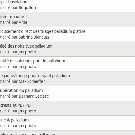
ps d'insolation
marré par
floguillon
late ferrique
marré par
Arse
rcissement direct des tirages palladium platine
marré par
Sabrina Biancuzzi
lité des noirs avec palladium
marré par
jmcphoto
ntité de solutions pour le palladium
marré par
jmcphoto
tre jaune/rouge pour négatif palladium
marré par
Max Schaeffer
upération du palladium
marré par
Bernard Leclerc
traste et PL / PD
marré par
jmcphoto
tine & palladium
marré par
jmcphoto
ble émulsion platine palladium