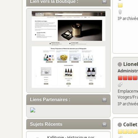
Lien vers la Boutique :
IP archivé
Lione
Administr
Emplaceme
Vosges/Fr
Liens Partenaires :
IP archivé
Collet
Sujets Récents
Kallitypie - Historique
par