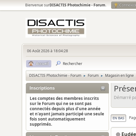
Bienvenue sur
DISACTIS Photochimie - Forum
.
Connexio
06 Août 2026 à 18:04:28
Accueil
Rechercher
DISACTIS Photochimie - Forum
Forum
Magasin en ligne
►
►
Prése
Inscriptions
Démarré pa
Les comptes des membres inscrits
sur le Forum qui ne se sont pas
connectés depuis plus d'une année
et n'ayant jamais participé une seule
Pag
EN BAS
fois sont automatiquement
supprimés.
Eudée