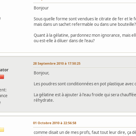
Bonjour
e
Sous quelle forme sont vendues le citrate de fer et le 
mais dans un sachet refermable ou dans une bouteille?
Quant à la gélatine, pardonnez mon ignorance, mais elle
ou est-elle à diluer dans de l'eau?
l
28 Septembre 2010 à 17:50:25
ator
Bonjour,
Les poudres sont conditionnées en pot plastique avec o
nt:
La gélatine est à ajouter à l'eau froide qui sera chauffé
ance
réhydrate.
e
01 Octobre 2010 à 22:56:58
comme disait un de mes profs, faut tout leur dire, ça déjà