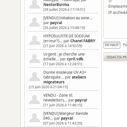
NestorBurma
Emplaceme
[28 Juillet 2026 à 17:18:51]
IP archivé
[VENDU] Initiation au zone...
par
payral
[26 Juillet 2026 à 15:48:10]
HYPOSULFITE DE SODIUM
(erreur?)...
par
Charel FABRY
Pa
EN HAUT
[21 Juin 2026 à 14:50:59]
Urgent : je cherche une
DISACTIS Ph
échelle...
par
cyril.vdb
[17 Juin 2026 à 12:24:51]
Donne insoleuse UV A3+
fabriquée...
par
ateliers
migrateurs
[15 Juin 2026 à 21:04:15]
VENDU - Zone VI
newsletters...
par
payral
[11 Juin 2026 à 11:46:15]
[VENDU] Margeur Kienzle
E40...
par
payral
[07 Juin 2026 à 11:43:20]