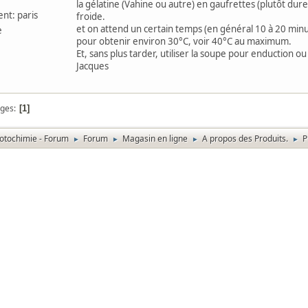
la gélatine (Vahine ou autre) en gaufrettes (plutôt dur
nt: paris
froide.
et on attend un certain temps (en général 10 à 20 minut
e
pour obtenir environ 30°C, voir 40°C au maximum.
Et, sans plus tarder, utiliser la soupe pour enduction ou
Jacques
ges
1
otochimie - Forum
Forum
Magasin en ligne
A propos des Produits.
P
►
►
►
►