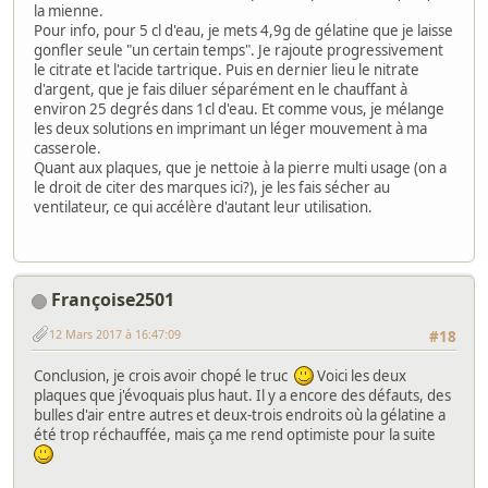
la mienne.
Pour info, pour 5 cl d'eau, je mets 4,9g de gélatine que je laisse
gonfler seule "un certain temps". Je rajoute progressivement
le citrate et l'acide tartrique. Puis en dernier lieu le nitrate
d'argent, que je fais diluer séparément en le chauffant à
environ 25 degrés dans 1cl d'eau. Et comme vous, je mélange
les deux solutions en imprimant un léger mouvement à ma
casserole.
Quant aux plaques, que je nettoie à la pierre multi usage (on a
le droit de citer des marques ici?), je les fais sécher au
ventilateur, ce qui accélère d'autant leur utilisation.
Françoise2501
12 Mars 2017 à 16:47:09
#18
Conclusion, je crois avoir chopé le truc
Voici les deux
plaques que j'évoquais plus haut. Il y a encore des défauts, des
bulles d'air entre autres et deux-trois endroits où la gélatine a
été trop réchauffée, mais ça me rend optimiste pour la suite