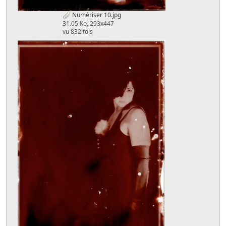
Numériser 10.jpg
31.05 Ko, 293x447
vu 832 fois