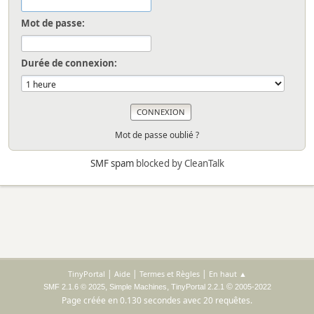
Mot de passe:
Durée de connexion:
Mot de passe oublié ?
SMF spam
blocked by CleanTalk
|
|
|
TinyPortal
Aide
Termes et Règles
En haut ▲
,
,
©
SMF 2.1.6 © 2025
Simple Machines
TinyPortal 2.2.1
2005-2022
Page créée en 0.130 secondes avec 20 requêtes.