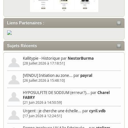
Liens Partenaires :
Sujets Récents
Kallitypie - Historique
par
NestorBurma
[28 Juillet 2026 à 17:18:51]
[VENDU] Initiation au zone...
par
payral
[26 Juillet 2026 à 15:48:10]
HYPOSULFITE DE SODIUM (erreur?)...
par
Charel
FABRY
[21 Juin 2026 à 14:50:59]
Urgent : je cherche une échelle...
par
cyril.vdb
[17 Juin 2026 à 12:24:51]
Donne insoleuse UV A3+ fabriquée...
par
ateliers