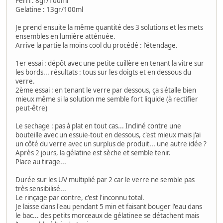
Ferri : 8gr/100ml
Gelatine : 13gr/100ml
Je prend ensuite la même quantité des 3 solutions et les mets
ensembles en lumière atténuée.
Arrive la partie la moins cool du procédé : l'étendage.
1er essai : dépôt avec une petite cuillère en tenant la vitre sur
les bords... résultats : tous sur les doigts et en dessous du
verre.
2ème essai : en tenant le verre par dessous, ça s'étalle bien
mieux même si la solution me semble fort liquide (à rectifier
peut-être)
Le sechage : pas à plat en tout cas... Incliné contre une
bouteille avec un essuie-tout en dessous, c'est mieux mais j'ai
un côté du verre avec un surplus de produit... une autre idée ?
Après 2 jours, la gélatine est sèche et semble tenir.
Place au tirage...
Durée sur les UV multiplié par 2 car le verre ne semble pas
très sensibilisé...
Le rinçage par contre, c'est l'inconnu total.
Je laisse dans l'eau pendant 5 min et faisant bouger l'eau dans
le bac... des petits morceaux de gélatinee se détachent mais