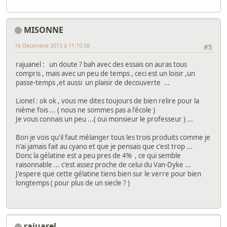
MISONNE
16 Décembre 2013 à 11:10:58
#5
rajuanel : un doute ? bah avec des essais on auras tous
compris , mais avec un peu de temps , ceci est un loisir ,un
passe-temps ,et aussi un plaisir de decouverte ...
Lionel : ok ok , vous me dites toujours de bien relire pour la
nième fois ... ( nous ne sommes pas a l'école )
Je vous connais un peu ...( oui monsieur le professeur ) ...
Bon je vois qu'il faut mélanger tous les trois produits comme je
n'ai jamais fait au cyano et que je pensais que c'est trop ...
Donc la gélatine est a peu pres de 4% , ce qui semble
raisonnable ... c'est assez proche de celui du Van-Dyke ...
J'espere que cette gélatine tiens bien sur le verre pour bien
longtemps ( pour plus de un siecle ? )
rajuarel