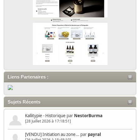
Liens Partenaires :
Sujets Récents
Kallitypie - Historique
par
NestorBurma
[28 Juillet 2026 à 17:18:51]
[VENDU] Initiation au zone...
par
payral
[26 Juillet 2026 à 15:48:10]