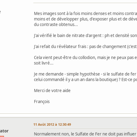
e
Mes images sont à la fois moins denses et moins contrast
moins et de développer plus, d'exposer plus et de dév
du contraste obtenus...
J'ai vérifié le bain de nitrate d'argent : ph et densité so
J'ai refait du révélateur frais : pas de changement (c'es
Cela vient peut-être du collodion, mais je ne peux pas 
soit livré...
Je me demande - simple hypothèse - si le sulfate de fer d
celui commandé il y a un an dans la boutique) ? Est-ce po
Merci de votre aide
François
l
11 Août 2012 à 12:30:49
ator
Normalement non, le Sulfate de Fer ne doit pas influer s