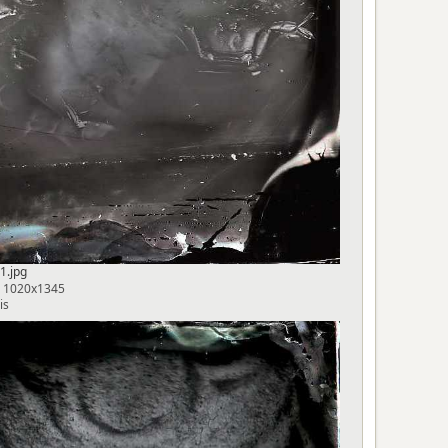
1.jpg
, 1020x1345
is