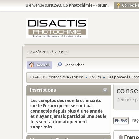
Bienvenue sur
DISACTIS Photochimie - Forum
.
Connexio
07 Août 2026 à 21:35:23
Accueil
Rechercher
DISACTIS Photochimie - Forum
Forum
Les procédés Pho
►
►
conse
Inscriptions
Démarré par
Les comptes des membres inscrits
sur le Forum qui ne se sont pas
connectés depuis plus d'une année
et n'ayant jamais participé une seule
Pag
EN BAS
fois sont automatiquement
supprimés.
Franç