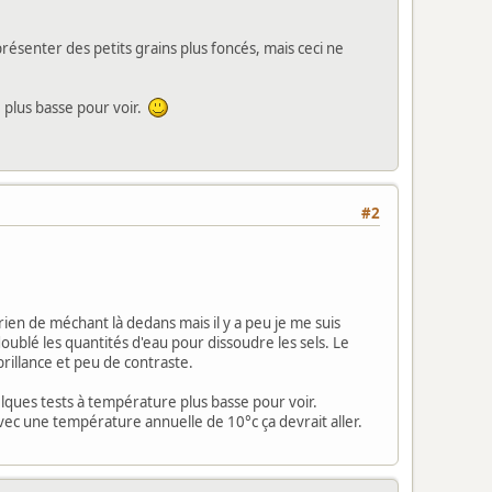
résenter des petits grains plus foncés, mais ceci ne
e plus basse pour voir.
#2
rien de méchant là dedans mais il y a peu je me suis
doublé les quantités d'eau pour dissoudre les sels. Le
brillance et peu de contraste.
uelques tests à température plus basse pour voir.
 une température annuelle de 10°c ça devrait aller.