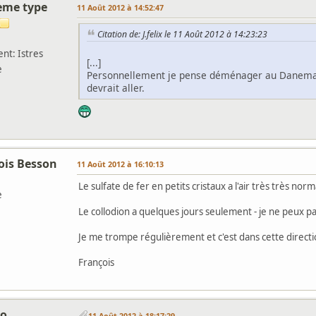
ieme type
11 Août 2012 à 14:52:47
Citation de: J.felix le 11 Août 2012 à 14:23:23
nt: Istres
[...]
e
Personnellement je pense déménager au Danemar
devrait aller.
ois Besson
11 Août 2012 à 16:10:13
Le sulfate de fer en petits cristaux a l'air très très norm
e
Le collodion a quelques jours seulement - je ne peux pa
Je me trompe régulièrement et c'est dans cette direct
François
do
11 Août 2012 à 18:17:29