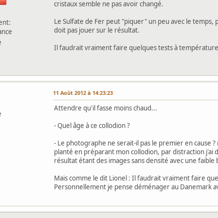
cristaux semble ne pas avoir changé.
Le Sulfate de Fer peut "piquer" un peu avec le temps, p
nt:
doit pas jouer sur le résultat.
ance
e
Il faudrait vraiment faire quelques tests à températur
11 Août 2012 à 14:23:23
Attendre qu'il fasse moins chaud...
e
- Quel âge à ce collodion ?
- Le photographe ne serait-il pas le premier en cause ? 
planté en préparant mon collodion, par distraction j'ai 
résultat étant des images sans densité avec une faible 
Mais comme le dit Lionel : Il faudrait vraiment faire q
Personnellement je pense déménager au Danemark avec