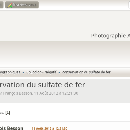
n
Inscrivez-vous
Photographie Ar
tographiques
Collodion - Négatif
conservation du sulfate de fer
►
►
rvation du sulfate de fer
 François Besson, 11 Août 2012 à 12:21:30
es
1
ois Besson
11 Août 2012 à 12:21:30