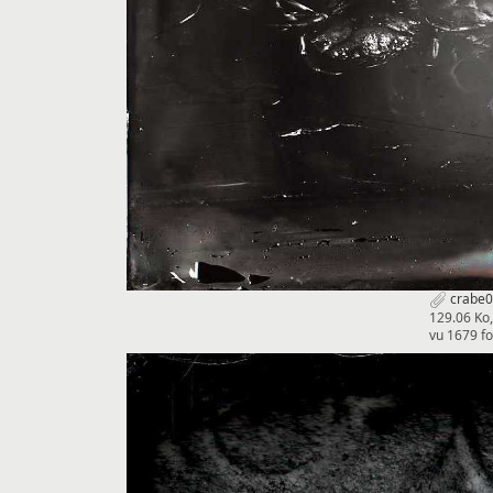
crabe0
129.06 Ko
vu 1679 fo