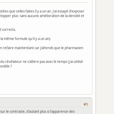
ées que celles faites il y a un an. J'ai essayé d'exposer
elopper plus sans aucune amélioration de la densité et
nt corrects.
t la même formule qu'il y a un an).
en refaire maintentant car j'attends que le pharmacien
u révélateur ne s'altère pas avec le temps (j'ai utilisé
ssible ?
#1
ur le contraste, d'autant plus si l'apparence des