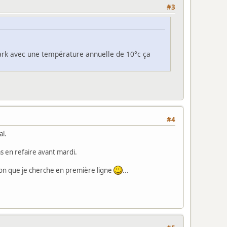
#3
k avec une température annuelle de 10°c ça
#4
al.
s en refaire avant mardi.
ion que je cherche en première ligne
...