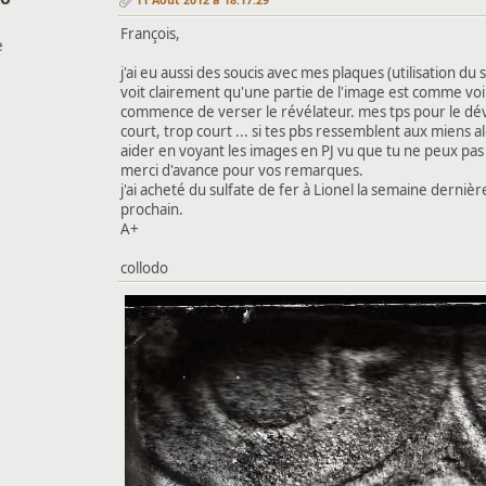
François,
e
j'ai eu aussi des soucis avec mes plaques (utilisation du 
voit clairement qu'une partie de l'image est comme voilée.
commence de verser le révélateur. mes tps pour le dév 
court, trop court ... si tes pbs ressemblent aux miens
aider en voyant les images en PJ vu que tu ne peux pas
merci d'avance pour vos remarques.
j'ai acheté du sulfate de fer à Lionel la semaine dernièr
prochain.
A+
collodo