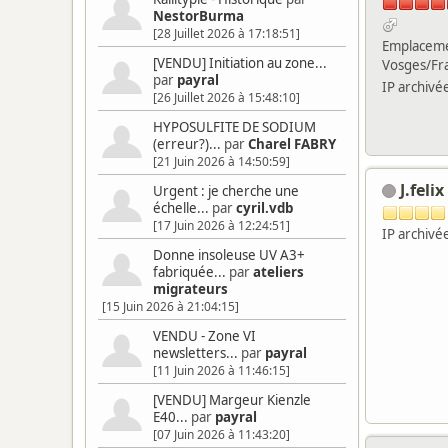
NestorBurma
[28 Juillet 2026 à 17:18:51]
Emplaceme
[VENDU] Initiation au zone...
Vosges/Fr
par
payral
IP archivé
[26 Juillet 2026 à 15:48:10]
HYPOSULFITE DE SODIUM
(erreur?)...
par
Charel FABRY
[21 Juin 2026 à 14:50:59]
J.felix
Urgent : je cherche une
échelle...
par
cyril.vdb
[17 Juin 2026 à 12:24:51]
IP archivé
Donne insoleuse UV A3+
fabriquée...
par
ateliers
migrateurs
[15 Juin 2026 à 21:04:15]
VENDU - Zone VI
newsletters...
par
payral
[11 Juin 2026 à 11:46:15]
[VENDU] Margeur Kienzle
E40...
par
payral
[07 Juin 2026 à 11:43:20]