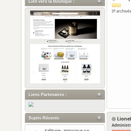
Lien vers la Boutique :
IP archivé
Liens Partenaires :
Lione
Sujets Récents
Administr
Kallitypie - Historique
par