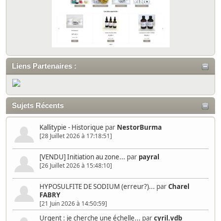
Liens Partenaires :
Sujets Récents
Kallitypie - Historique
par
NestorBurma
[28 Juillet 2026 à 17:18:51]
[VENDU] Initiation au zone...
par
payral
[26 Juillet 2026 à 15:48:10]
HYPOSULFITE DE SODIUM (erreur?)...
par
Charel
FABRY
[21 Juin 2026 à 14:50:59]
Urgent : je cherche une échelle...
par
cyril.vdb