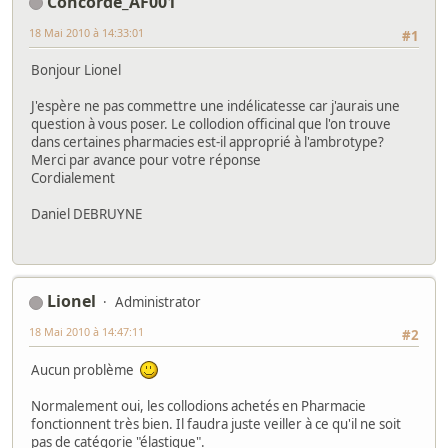
Concorde_AF001
18 Mai 2010 à 14:33:01
#1
Bonjour Lionel
J'espère ne pas commettre une indélicatesse car j'aurais une
question à vous poser. Le collodion officinal que l'on trouve
dans certaines pharmacies est-il approprié à l'ambrotype?
Merci par avance pour votre réponse
Cordialement
Daniel DEBRUYNE
Lionel
Administrator
18 Mai 2010 à 14:47:11
#2
Aucun problème
Normalement oui, les collodions achetés en Pharmacie
fonctionnent très bien. Il faudra juste veiller à ce qu'il ne soit
pas de catégorie "élastique".