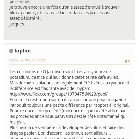
personnel.
Je trouve encore une fois qu'on a assez d'ennuis à trouver
films, papiers, etc. sans se lancer dans ces processus.
assez déblatéré.
jacques.
luphot
19 Mai 2010 à 12:31:26
#4
Les collodions de Q Jacobson sont fixés au cyanure de
potassium, c'est ce qui leur donne cette teinte café au lait.
Mes dernières plaques ont également été fixées au cyanure et
la différence est flagrante avec de l'hypam.
http://www.flickr.com/groups/1079475@N23/pool/
Ensuite, la restitution sur un écran ou sur une page magazine
introduit toujours une petite différence par rapport à l'original.
Pour ce qui est du procédé (moi qui n'est jamais été attiré par
les procédés anciens auparavant) c'est le côté instantanné qui
me plait.
Plus besoin de s'embêter à developper des films et faire des
tirages papier. Bon d'accord, les ennuis sont ailleurs...
et pour ce qui est de la reproductibilité, le numérique est un