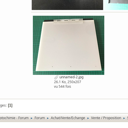
unnamed-2.jpg
26.1 Ko, 250x207
vu 544 fois
ges
1
otochimie - Forum
Forum
Achat/Vente/Echange
Vente / Proposition
►
►
►
►