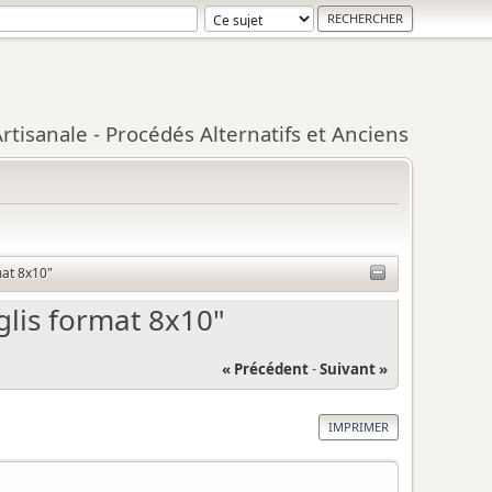
tisanale - Procédés Alternatifs et Anciens
mat 8x10"
glis format 8x10"
« Précédent
-
Suivant »
IMPRIMER