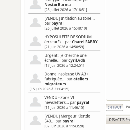
NestorBurma
[28 Juillet 2026 à 17:18:51]
[VENDU] Initiation au zone...
par
payral
[26 Juillet 2026 à 15:48:10]
HYPOSULFITE DE SODIUM
(erreur?)...
par
Charel FABRY
[21 Juin 2026 à 14:50:59]
Urgent : je cherche une
échelle...
par
cyril.vdb
[17 Juin 2026 à 12:24:51]
Donne insoleuse UV A3+
fabriquée...
par
ateliers
migrateurs
[15 Juin 2026 à 21:04:15]
VENDU - Zone VI
newsletters...
par
payral
Pa
EN HAUT
[11 Juin 2026 à 11:46:15]
[VENDU] Margeur Kienzle
DISACTIS Ph
E40...
par
payral
[07 Juin 2026 à 11:43:20]