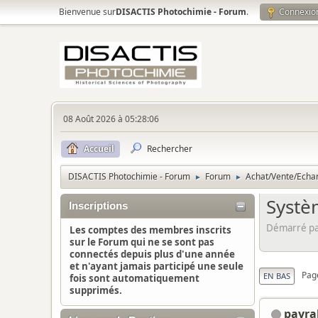
Bienvenue sur
DISACTIS Photochimie - Forum
.
Connexio
08 Août 2026 à 05:28:06
Accueil
Rechercher
DISACTIS Photochimie - Forum
Forum
Achat/Vente/Echa
►
►
Systè
Inscriptions
Démarré par
Les comptes des membres inscrits
sur le Forum qui ne se sont pas
connectés depuis plus d'une année
et n'ayant jamais participé une seule
Pag
EN BAS
fois sont automatiquement
supprimés.
payra