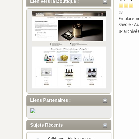
Lien vers la Boutique :
Emplaceme
Savoie - A
IP archivé
Liens Partenaires :
Sujets Récents
Kallitypie - Historique
par