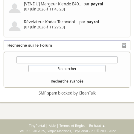
[VENDU] Margeur Kienzle E40...
par
payral
[07 Juin 2026 à 11:43:20]
Révélateur Kodak Technidol...
par
payral
[07 Juin 2026 à 11:29:23]
Recherche sur le Forum
Recherche avancée
SMF spam
blocked by CleanTalk
|
|
|
TinyPortal
Aide
Termes et Règles
En haut ▲
,
,
©
SMF 2.1.6 © 2025
Simple Machines
TinyPortal 2.2.1
2005-2022