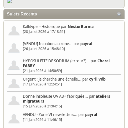
Sujets Récents
Kallitypie - Historique
par
NestorBurma
[28 Juillet 2026 à 17:18:51]
[VENDU] Initiation au zone...
par
payral
[26 Juillet 2026 à 15:48:10]
HYPOSULFITE DE SODIUM (erreur?)...
par
Charel
FABRY
[21 Juin 2026 à 14:50:59]
Urgent : je cherche une échelle...
par
cyril.vdb
[17 Juin 2026 à 12:24:51]
Donne insoleuse UV A3+ fabriquée...
par
ateliers
migrateurs
[15 Juin 2026 à 21:04:15]
VENDU - Zone VI newsletters...
par
payral
[11 Juin 2026 à 11:46:15]