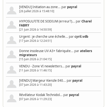
[VENDU] Initiation au zone...
par
payral
[26 Juillet 2026 à 15:48:10]
HYPOSULFITE DE SODIUM (erreur?)...
par
Charel
FABRY
[21 Juin 2026 à 14:50:59]
Urgent : je cherche une échelle...
par
cyril.vdb
[17 Juin 2026 à 12:24:51]
Donne insoleuse UV A3+ fabriquée...
par
ateliers
migrateurs
[15 Juin 2026 à 21:04:15]
VENDU - Zone VI newsletters...
par
payral
[11 Juin 2026 à 11:46:15]
[VENDU] Margeur Kienzle E40...
par
payral
[07 Juin 2026 à 11:43:20]
Révélateur Kodak Technidol...
par
payral
[07 Juin 2026 à 11:29:23]