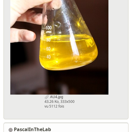
AU4.jpg
43.26 Ko, 333x500
vu 5112 fois
PascalInTheLab