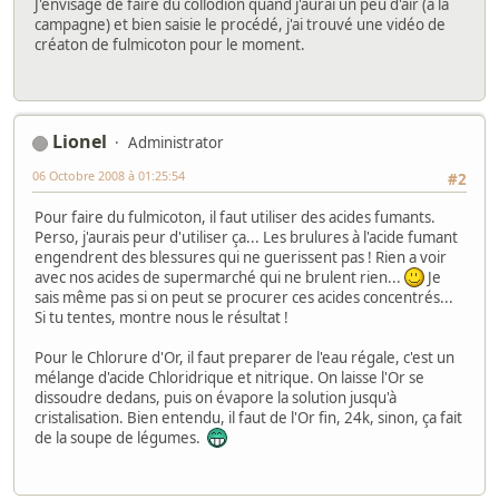
J'envisage de faire du collodion quand j'aurai un peu d'air (a la
campagne) et bien saisie le procédé, j'ai trouvé une vidéo de
créaton de fulmicoton pour le moment.
Lionel
Administrator
06 Octobre 2008 à 01:25:54
#2
Pour faire du fulmicoton, il faut utiliser des acides fumants.
Perso, j'aurais peur d'utiliser ça... Les brulures à l'acide fumant
engendrent des blessures qui ne guerissent pas ! Rien a voir
avec nos acides de supermarché qui ne brulent rien...
Je
sais même pas si on peut se procurer ces acides concentrés...
Si tu tentes, montre nous le résultat !
Pour le Chlorure d'Or, il faut preparer de l'eau régale, c'est un
mélange d'acide Chloridrique et nitrique. On laisse l'Or se
dissoudre dedans, puis on évapore la solution jusqu'à
cristalisation. Bien entendu, il faut de l'Or fin, 24k, sinon, ça fait
de la soupe de légumes.