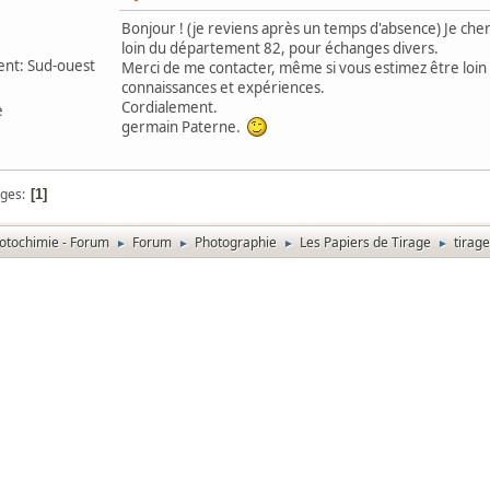
Bonjour ! (je reviens après un temps d'absence) Je cher
loin du département 82, pour échanges divers.
nt: Sud-ouest
Merci de me contacter, même si vous estimez être loin
connaissances et expériences.
Cordialement.
e
germain Paterne.
ges
1
otochimie - Forum
Forum
Photographie
Les Papiers de Tirage
tirage
►
►
►
►