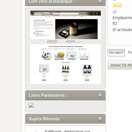
Lien vers la Boutique :
Emplaceme
82
IP archivé
Pa
EN HAUT
DISACTIS Ph
Liens Partenaires :
Sujets Récents
Kallitypie - Historique
par