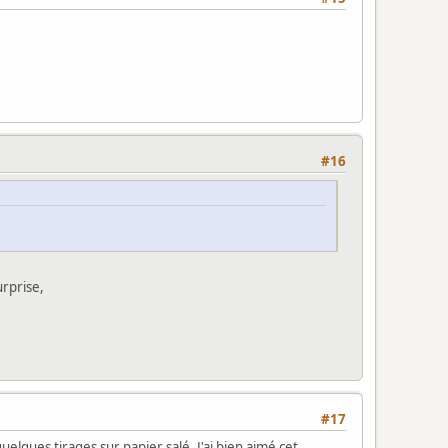
#16
urprise,
#17
quelques tirages sur papier salé. J'ai bien aimé cet