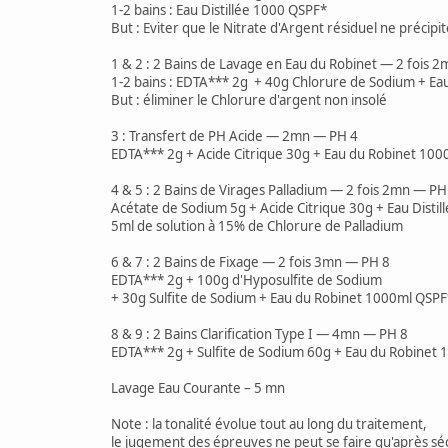
1-2 bains : Eau Distillée 1000 QSPF*
But : Eviter que le Nitrate d'Argent résiduel ne précipi
1 & 2 : 2 Bains de Lavage en Eau du Robinet — 2 fois 
1-2 bains : EDTA*** 2g + 40g Chlorure de Sodium + E
But : éliminer le Chlorure d'argent non insolé
3 : Transfert de PH Acide — 2mn — PH 4
EDTA*** 2g + Acide Citrique 30g + Eau du Robinet 10
4 & 5 : 2 Bains de Virages Palladium — 2 fois 2mn — PH
Acétate de Sodium 5g + Acide Citrique 30g + Eau Disti
5ml de solution à 15% de Chlorure de Palladium
6 & 7 : 2 Bains de Fixage — 2 fois 3mn — PH 8
EDTA*** 2g + 100g d'Hyposulfite de Sodium
+ 30g Sulfite de Sodium + Eau du Robinet 1000ml QSPF
8 & 9 : 2 Bains Clarification Type I — 4mn — PH 8
EDTA*** 2g + Sulfite de Sodium 60g + Eau du Robinet
Lavage Eau Courante – 5 mn
Note : la tonalité évolue tout au long du traitement,
le jugement des épreuves ne peut se faire qu'après sé