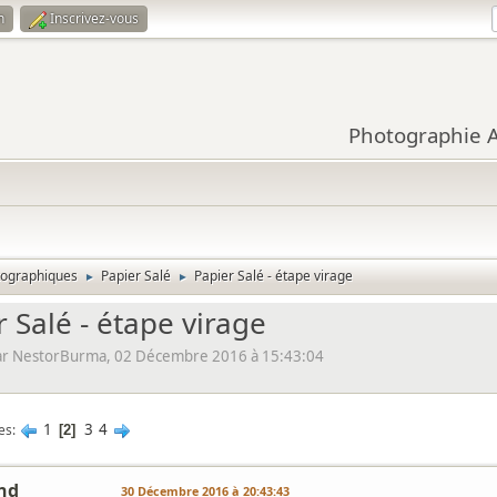
n
Inscrivez-vous
Photographie Ar
tographiques
Papier Salé
Papier Salé - étape virage
►
►
 Salé - étape virage
r NestorBurma, 02 Décembre 2016 à 15:43:04
1
3
4
es
2
nd
30 Décembre 2016 à 20:43:43