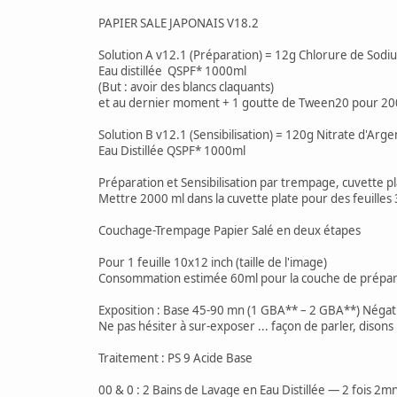
PAPIER SALE JAPONAIS V18.2
Solution A v12.1 (Préparation) = 12g Chlorure de So
Eau distillée QSPF* 1000ml
(But : avoir des blancs claquants)
et au dernier moment + 1 goutte de Tween20 pour 2
Solution B v12.1 (Sensibilisation) = 120g Nitrate d'Arge
Eau Distillée QSPF* 1000ml
Préparation et Sensibilisation par trempage, cuvette pla
Mettre 2000 ml dans la cuvette plate pour des feuille
Couchage-Trempage Papier Salé en deux étapes
Pour 1 feuille 10x12 inch (taille de l'image)
Consommation estimée 60ml pour la couche de préparat
Exposition : Base 45-90 mn (1 GBA** – 2 GBA**) Négat
Ne pas hésiter à sur-exposer ... façon de parler, disons 
Traitement : PS 9 Acide Base
00 & 0 : 2 Bains de Lavage en Eau Distillée — 2 fois 2