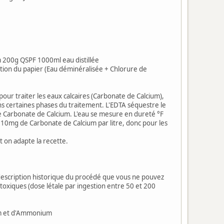
200g QSPF 1000ml eau distillée
tion du papier (Eau déminéralisée + Chlorure de
our traiter les eaux calcaires (Carbonate de Calcium),
dans certaines phases du traitement. L'EDTA séquestre le
e Carbonate de Calcium. L'eau se mesure en dureté °F
10mg de Carbonate de Calcium par litre, donc pour les
t on adapte la recette.
une description historique du procédé que vous ne pouvez
toxiques (dose létale par ingestion entre 50 et 200
um et d'Ammonium