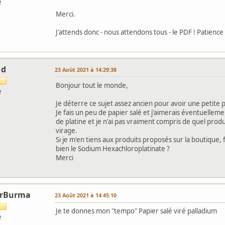
e
Merci.
J'attends donc - nous attendons tous - le PDF ! Patienc
 d
23 Août 2021 à 14:29:38
Bonjour tout le monde,
e
Je déterre ce sujet assez ancien pour avoir une petite p
Je fais un peu de papier salé et j'aimerais éventuellement
de platine et je n'ai pas vraiment compris de quel produi
virage.
Si je m'en tiens aux produits proposés sur la boutique, 
bien le Sodium Hexachloroplatinate ?
Merci
orBurma
23 Août 2021 à 14:45:10
Je te donnes mon "tempo" Papier salé viré palladium
e