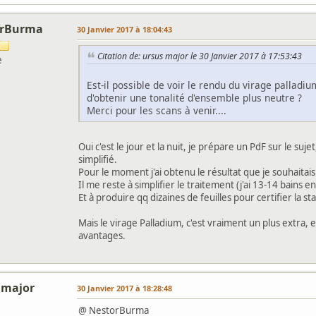
orBurma
30 Janvier 2017 à 18:04:43
Citation de: ursus major le 30 Janvier 2017 à 17:53:43
e
Est-il possible de voir le rendu du virage palladium
d'obtenir une tonalité d'ensemble plus neutre ?
Merci pour les scans à venir....
Oui c'est le jour et la nuit, je prépare un PdF sur le suje
simplifié.
Pour le moment j'ai obtenu le résultat que je souhaitais
Il me reste à simplifier le traitement (j'ai 13-14 bains 
Et à produire qq dizaines de feuilles pour certifier la sta
Mais le virage Palladium, c'est vraiment un plus extra,
avantages.
 major
30 Janvier 2017 à 18:28:48
@ NestorBurma