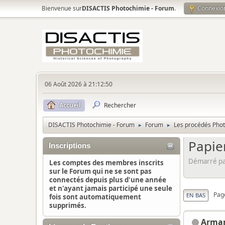
Bienvenue sur
DISACTIS Photochimie - Forum
.
Connexio
06 Août 2026 à 21:12:50
Accueil
Rechercher
DISACTIS Photochimie - Forum
Forum
Les procédés Pho
►
►
Papier
Inscriptions
Démarré pa
Les comptes des membres inscrits
sur le Forum qui ne se sont pas
connectés depuis plus d'une année
et n'ayant jamais participé une seule
Pag
EN BAS
fois sont automatiquement
supprimés.
Arma