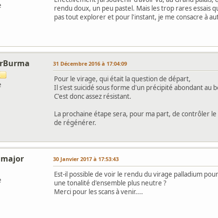
e
rendu doux, un peu pastel. Mais les trop rares essais que 
pas tout explorer et pour l'instant, je me consacre à 
orBurma
31 Décembre 2016 à 17:04:09
Pour le virage, qui était la question de départ,
e
Il s'est suicidé sous forme d'un précipité abondant au 
C'est donc assez résistant.
La prochaine étape sera, pour ma part, de contrôler le P
de régénérer.
 major
30 Janvier 2017 à 17:53:43
Est-il possible de voir le rendu du virage palladium pour 
e
une tonalité d'ensemble plus neutre ?
Merci pour les scans à venir....