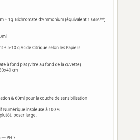
dium + 1g Bichromate d'Ammonium (équivalent 1 GBA**)
00ml
nt + 5-10 g Acide Citrique selon les Papiers
te à fond plat (vitre au fond de la cuvette)
s 30x40 cm
ion & 60ml pour la couche de sensibilisation
if Numérique insoleuse à 100 %
plutôt, poser large.
mn — PH 7