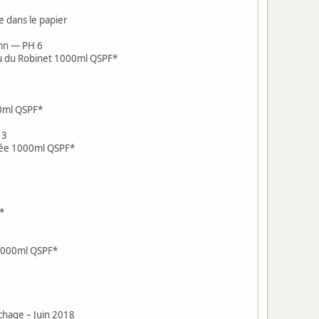
te dans le papier
2mn — PH 6
au du Robinet 1000ml QSPF*
00ml QSPF*
 3
llée 1000ml QSPF*
*
 1000ml QSPF*
chage – Juin 2018