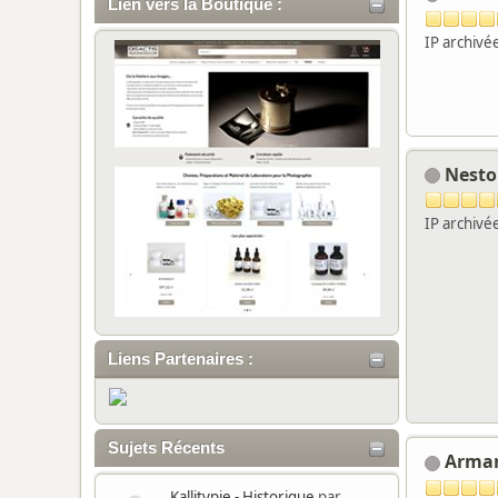
Lien vers la Boutique :
IP archivé
Nest
IP archivé
Liens Partenaires :
Sujets Récents
Arma
Kallitypie - Historique
par