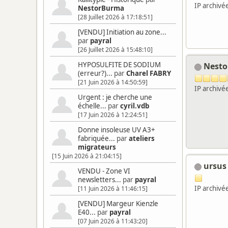
IP archivé
NestorBurma
[28 Juillet 2026 à 17:18:51]
[VENDU] Initiation au zone...
par
payral
[26 Juillet 2026 à 15:48:10]
HYPOSULFITE DE SODIUM
Nest
(erreur?)...
par
Charel FABRY
[21 Juin 2026 à 14:50:59]
IP archivé
Urgent : je cherche une
échelle...
par
cyril.vdb
[17 Juin 2026 à 12:24:51]
Donne insoleuse UV A3+
fabriquée...
par
ateliers
migrateurs
[15 Juin 2026 à 21:04:15]
ursus
VENDU - Zone VI
newsletters...
par
payral
IP archivé
[11 Juin 2026 à 11:46:15]
[VENDU] Margeur Kienzle
E40...
par
payral
[07 Juin 2026 à 11:43:20]