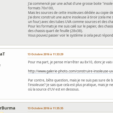
J'ai commencé par une achat d'une grosse boite "insole
formats 70x100,
Mais les sources de cette insoleuses dédiée au copie de
J'ai donc construit une autre insoleuse à tiroir (cela 
un four) avec des tubes UVA comme sources et des chassi
Pour les formats je me suis calé sur le papier, des chass
des chassis quart de feuille (28x38).
Vous pouvez passer voir le système si cela peut répond
iaT
13 Octobre 2016 à 11:33:29
Pour ma part, je pense m'arrêter au 8x10, donc je vais 
e
http://www.galerie-photo.com/construire-insoleuse-u
Par contre, bête question, mais je ne suis pas sure de b
l'insoleuse? Je sais que cela est plus pratique, mais j
où la source d'UV est en dessous.
orBurma
13 Octobre 2016 à 11:35:35