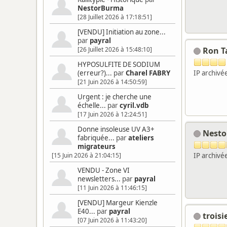
NestorBurma
[28 Juillet 2026 à 17:18:51]
[VENDU] Initiation au zone...
par
payral
Ron Ta
[26 Juillet 2026 à 15:48:10]
HYPOSULFITE DE SODIUM
IP archivé
(erreur?)...
par
Charel FABRY
[21 Juin 2026 à 14:50:59]
Urgent : je cherche une
échelle...
par
cyril.vdb
[17 Juin 2026 à 12:24:51]
Donne insoleuse UV A3+
Nest
fabriquée...
par
ateliers
migrateurs
IP archivé
[15 Juin 2026 à 21:04:15]
VENDU - Zone VI
newsletters...
par
payral
[11 Juin 2026 à 11:46:15]
[VENDU] Margeur Kienzle
E40...
par
payral
trois
[07 Juin 2026 à 11:43:20]