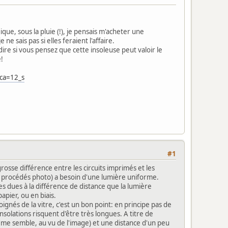
ue, sous la pluie (!), je pensais m'acheter une
ne sais pas si elles feraient l'affaire.
dire si vous pensez que cette insoleuse peut valoir le
e!
?ca=12_s
#1
rosse différence entre les circuits imprimés et les
es procédés photo) a besoin d'une lumière uniforme.
es dues à la différence de distance que la lumière
apier, ou en biais.
ignés de la vitre, c'est un bon point: en principe pas de
insolations risquent d'être très longues. A titre de
l me semble, au vu de l'image) et une distance d'un peu