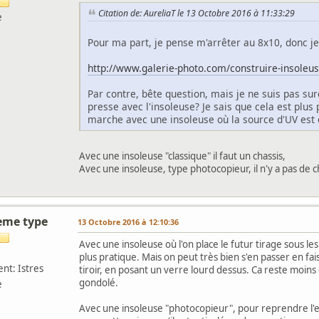
Citation de: AureliaT le 13 Octobre 2016 à 11:33:29
e
Pour ma part, je pense m'arrêter au 8x10, donc je 
http://www.galerie-photo.com/construire-insoleu
Par contre, bête question, mais je ne suis pas sur
presse avec l'insoleuse? Je sais que cela est plu
marche avec une insoleuse où la source d'UV est
Avec une insoleuse "classique" il faut un chassis,
Avec une insoleuse, type photocopieur, il n'y a pas de c
ieme type
13 Octobre 2016 à 12:10:36
Avec une insoleuse où l'on place le futur tirage sous les 
plus pratique. Mais on peut très bien s'en passer en fa
nt: Istres
tiroir, en posant un verre lourd dessus. Ca reste moins 
gondolé.
e
Avec une insoleuse "photocopieur", pour reprendre l'exp