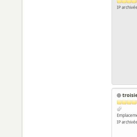
IP archivé
trois
Emplaceme
IP archivé