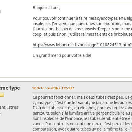
Bonjour à tous,
e
Pour pouvoir continuer à faire mes cyanotypes en Belgiq
insoleuse. J'en ai vu quelques unes sur leboncoin, mais je 
J'aurais donc besoin de vos conseils d'experts pour me 
coup, et puis sinon, j'utiliserai mes talents de bricoleus
https://www.leboncoin.fr/bricolage/1010824513.htm
Un grand merci pour votre aide!
ieme type
12 Octobre 2016 à 12:50:37
Ca pourrait fonctionner, mais deux tubes c'est peu. La g
cyanotypes, c'est que le cyanotype (ainsi que les autr
nt: Istres
D'où des tubes serrés, ou éloignés, pour éviter lez zon
parcours, selon si la lumière arrive perpendiculaire au p
e
Sur l'insoleuse de l'annonce, les tubes semblent être élo
zones. Par contre ils ne sont que deux, c'est peu et les 
comparaison, avec quatre tubes uv de la même taille (i