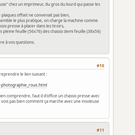
use" chez un imprimeur, du gros du lourd qui passe les
 plaques offset ne convenait pas bien,
me semble le plus pratique, on charge la machine comme
s presse à placer dans les tiroirs,
is pleine feuille (56x76) des chassis demi feuille (38x56)
re à vos questions.
#10
reprendre le lien suivant :
v-photographie_roux.html
ien comprendre, faut-il d'office un chassis presse avec
e ne vois pas bien comment ça marche avec une insoleuse
#11