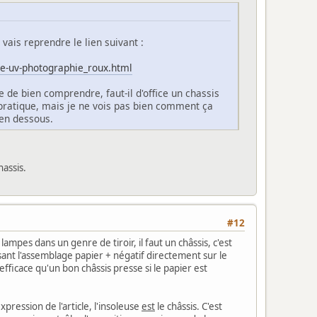
vais reprendre le lien suivant :
se-uv-photographie_roux.html
e de bien comprendre, faut-il d'office un chassis
s pratique, mais je ne vois pas bien comment ça
 en dessous.
hassis.
#12
lampes dans un genre de tiroir, il faut un châssis, c'est
isant l'assemblage papier + négatif directement sur le
efficace qu'un bon châssis presse si le papier est
ression de l'article, l'insoleuse
est
le châssis. C'est