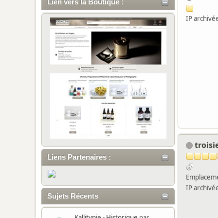
Lien vers la Boutique :
IP archivé
trois
Liens Partenaires :
Emplaceme
IP archivé
Sujets Récents
Kallitypie - Historique
par