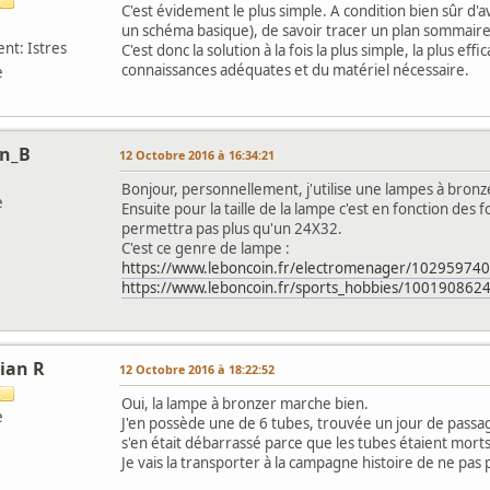
C'est évidement le plus simple. A condition bien sûr d'
un schéma basique), de savoir tracer un plan sommaire
nt: Istres
C'est donc la solution à la fois la plus simple, la plus e
connaissances adéquates et du matériel nécessaire.
e
in_B
12 Octobre 2016 à 16:34:21
Bonjour, personnellement, j'utilise une lampes à bronzer
e
Ensuite pour la taille de la lampe c'est en fonction des
permettra pas plus qu'un 24X32.
C'est ce genre de lampe :
https://www.leboncoin.fr/electromenager/10295974
https://www.leboncoin.fr/sports_hobbies/100190862
tian R
12 Octobre 2016 à 18:22:52
Oui, la lampe à bronzer marche bien.
e
J'en possède une de 6 tubes, trouvée un jour de passa
s'en était débarrassé parce que les tubes étaient morts.
Je vais la transporter à la campagne histoire de ne pas p