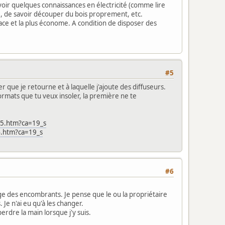
avoir quelques connaissances en électricité (comme lire
, de savoir découper du bois proprement, etc.
fficace et la plus économe. A condition de disposer des
#5
 que je retourne et à laquelle j'ajoute des diffuseurs.
 formats que tu veux insoler, la première ne te
05.htm?ca=19_s
4.htm?ca=19_s
#6
ge des encombrants. Je pense que le ou la propriétaire
 Je n'ai eu qu'à les changer.
erdre la main lorsque j'y suis.