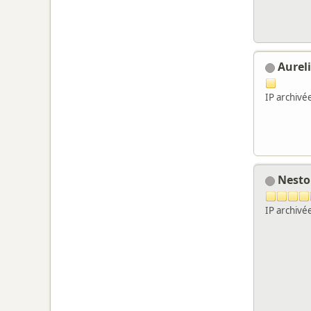
Aurel
IP archivé
Nest
IP archivé