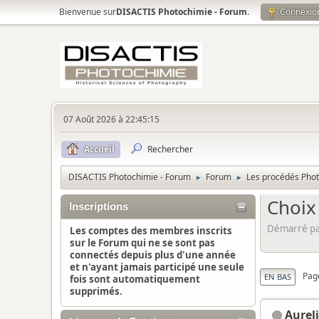
Bienvenue sur
DISACTIS Photochimie - Forum
.
Connexio
07 Août 2026 à 22:45:15
Accueil
Rechercher
DISACTIS Photochimie - Forum
Forum
Les procédés Pho
►
►
Choix
Inscriptions
Démarré par
Les comptes des membres inscrits
sur le Forum qui ne se sont pas
connectés depuis plus d'une année
et n'ayant jamais participé une seule
Pag
EN BAS
fois sont automatiquement
supprimés.
Aurel