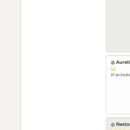
Aurel
IP archivé
Nest