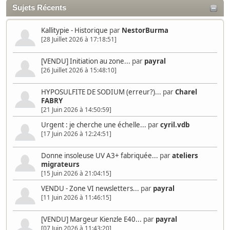
Sujets Récents
Kallitypie - Historique
par
NestorBurma
[28 Juillet 2026 à 17:18:51]
[VENDU] Initiation au zone...
par
payral
[26 Juillet 2026 à 15:48:10]
HYPOSULFITE DE SODIUM (erreur?)...
par
Charel
FABRY
[21 Juin 2026 à 14:50:59]
Urgent : je cherche une échelle...
par
cyril.vdb
[17 Juin 2026 à 12:24:51]
Donne insoleuse UV A3+ fabriquée...
par
ateliers
migrateurs
[15 Juin 2026 à 21:04:15]
VENDU - Zone VI newsletters...
par
payral
[11 Juin 2026 à 11:46:15]
[VENDU] Margeur Kienzle E40...
par
payral
[07 Juin 2026 à 11:43:20]