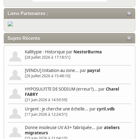
Liens Partenaires :
Sujets Récents
Kallitypie - Historique
par
NestorBurma
[28 Juillet 2026 à 17:18:51]
[VENDU] Initiation au zone...
par
payral
[26 Juillet 2026 à 15:48:10]
HYPOSULFITE DE SODIUM (erreur?)...
par
Charel
FABRY
[21 Juin 2026 à 14:50:59]
Urgent : je cherche une échelle...
par
cyril.vdb
[17 Juin 2026 à 12:24:51]
Donne insoleuse UV A3+ fabriquée...
par
ateliers
migrateurs
[15 Juin 2026 à 21:04:15]