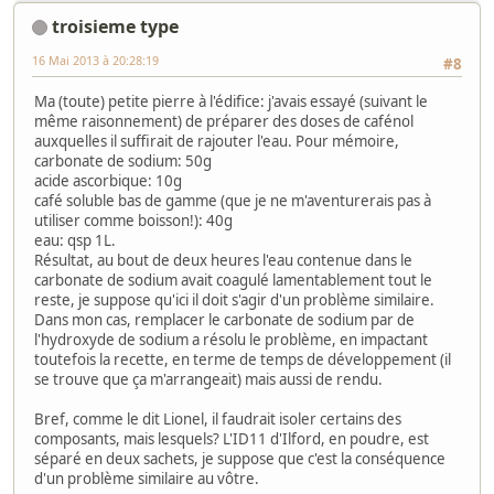
troisieme type
16 Mai 2013 à 20:28:19
#8
Ma (toute) petite pierre à l'édifice: j'avais essayé (suivant le
même raisonnement) de préparer des doses de cafénol
auxquelles il suffirait de rajouter l'eau. Pour mémoire,
carbonate de sodium: 50g
acide ascorbique: 10g
café soluble bas de gamme (que je ne m'aventurerais pas à
utiliser comme boisson!): 40g
eau: qsp 1L.
Résultat, au bout de deux heures l'eau contenue dans le
carbonate de sodium avait coagulé lamentablement tout le
reste, je suppose qu'ici il doit s'agir d'un problème similaire.
Dans mon cas, remplacer le carbonate de sodium par de
l'hydroxyde de sodium a résolu le problème, en impactant
toutefois la recette, en terme de temps de développement (il
se trouve que ça m'arrangeait) mais aussi de rendu.
Bref, comme le dit Lionel, il faudrait isoler certains des
composants, mais lesquels? L'ID11 d'Ilford, en poudre, est
séparé en deux sachets, je suppose que c'est la conséquence
d'un problème similaire au vôtre.