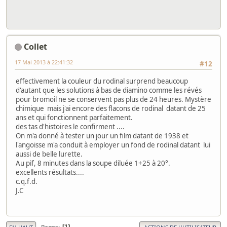
Collet
17 Mai 2013 à 22:41:32
#12
effectivement la couleur du rodinal surprend beaucoup
d'autant que les solutions à bas de diamino comme les révés
pour bromoil ne se conservent pas plus de 24 heures. Mystère
chimique mais j'ai encore des flacons de rodinal datant de 25
ans et qui fonctionnent parfaitement.
des tas d'histoires le confirment ....
On m'a donné à tester un jour un film datant de 1938 et
l'angoisse m'a conduit à employer un fond de rodinal datant lui
aussi de belle lurette.
Au pif, 8 minutes dans la soupe diluée 1+25 à 20°.
excellents résultats....
c.q.f.d.
J.C