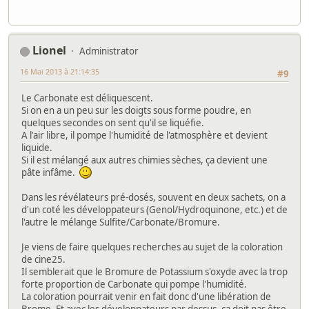
Lionel
Administrator
16 Mai 2013 à 21:14:35
#9
Le Carbonate est déliquescent.
Si on en a un peu sur les doigts sous forme poudre, en
quelques secondes on sent qu'il se liquéfie.
A l'air libre, il pompe l'humidité de l'atmosphère et devient
liquide.
Si il est mélangé aux autres chimies sèches, ça devient une
pâte infâme.
Dans les révélateurs pré-dosés, souvent en deux sachets, on a
d'un coté les développateurs (Genol/Hydroquinone, etc.) et de
l'autre le mélange Sulfite/Carbonate/Bromure.
Je viens de faire quelques recherches au sujet de la coloration
de cine25.
Il semblerait que le Bromure de Potassium s'oxyde avec la trop
forte proportion de Carbonate qui pompe l'humidité.
La coloration pourrait venir en fait donc d'une libération de
Brome. Et avec les développateurs par dessus, ça doit pas être