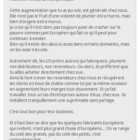
Cette augmentation que tu as pu voir, est générale chez nous.
Elle n'est pas le fruit d'une volonté de plumer intra muros, mais
bien d'origine extra muros.
Je crois qu'il n'est donc pas toujours juste de cracher sur le
pauvre commerçant Européen qui fait ce qu'il peut pour
continuer à exister.
Bien qu'il existe des abus ici aussi dans certains domaines, mais
on les isole très vite.
Autrement dit, les US (entre autres) qui fabriquent, plument
nos distributeurs, nos revendeurs. Ou alors, ils préfèrent que
tu ailles acheter directement chez eux.
Ainsi ils font crever les revendeurs chez nous et récupèrent
les clients en bout de chaîne comme toi par la même occasion
en augmentant leurs marges tout doucement. Et ça fait
travailler tout un tas d'entreprises autour d'eux, chez eux. Ils
installent tranquillement une suprématie sans partage.
C'est tout bon pour leur business.
Et il faut bien se dire que les quelques fabricants Européens
qui restent, n'ont plus grand chose d'Européens... On se range
du coté des grands, pas du coté des petits, c'est
compréhensible.