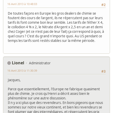
16 Avril 2013 à 10:48:03
#2
De toutes façons en Europe les gros dealers de chimie se
foutent des cours de l'argent, ils ne répercutent pas sur leurs
tarifs ils font comme bon leur semble. Les tarifs de l'éther X 4,
le collodion 4 % x 2, le Nitrate d'Argent x 2,5 en un an et demi
chez Coger (et ce n'est pas de leur fait) ça correspond à quoi, à
quel cours ? C'est du grand n'importe quoi. Au US pendant ce
temps les tarifs sont restés stables sur la même période.
Lionel
Administrator
16 Avril 2013 à 11:30:39
#3
Jacques,
Parce que essentiellement, l'Europe ne fabrique quasiment
plus de chimie. Je crois qu'Henri a décrit assez bien le
phénomène sur une autre discussion.
Il n y a ici plus que des revendeurs. En bons pigeons que nous
sommes sur notre vieux continent, et bien les revendeurs se
font plumer par des intermédiaires, et répercutent les prix