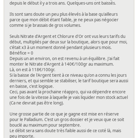
depuis le début il y a trois ans. Quelques-uns ont baissés.
Ils sont sans doute un peu plus élevés à la base qu'ailleurs
parce que mon débit étant faible, je ne peux pas négocier
comme si je brassais de gros volumes.
Seuls Nitrate d'Argent et Chlorure d'Or ont vus leurs tarifs du
début, multipliés par deux sur la boutique, alors que pour moi,
c'était x3 à un moment donné pendant plusieurs mois.
Bénéfice = 0
Depuis un an environ, on est revenu à un équilibre. J'ai fait
monter le Nitrate d'Argent à 140€/100gr au maximum.
Là, on est à 118€/100gr.
Si la baisse de l'Argent tient à ce niveau qu'on a connu les jours
derniers, et qui semble se stabiliser, le tarif boutique sera aussi
en baisse, c'est logique.
Ceci, pas avant la prochaine réappro, qui va dépendre encore
une fois de la vitesse à laquelle je vais liquider mon stock actuel
(Ca ne devrait pas être long).
Une grosse partie de ce que je gagne est mise en réserve
pour le Palladium. C'est un gros dossier et je veux que ce soit
bouclé au maximum pour septembre.
Le débit sera sans doute très faible aussi de ce coté là, mais
peu importe.