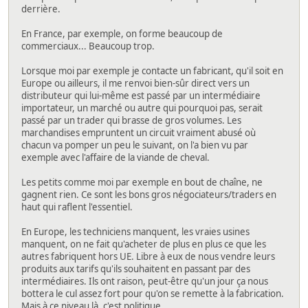
derrière.
En France, par exemple, on forme beaucoup de
commerciaux... Beaucoup trop.
Lorsque moi par exemple je contacte un fabricant, qu'il soit en
Europe ou ailleurs, il me renvoi bien-sûr direct vers un
distributeur qui lui-même est passé par un intermédiaire
importateur, un marché ou autre qui pourquoi pas, serait
passé par un trader qui brasse de gros volumes. Les
marchandises empruntent un circuit vraiment abusé où
chacun va pomper un peu le suivant, on l'a bien vu par
exemple avec l'affaire de la viande de cheval.
Les petits comme moi par exemple en bout de chaîne, ne
gagnent rien. Ce sont les bons gros négociateurs/traders en
haut qui raflent l'essentiel.
En Europe, les techniciens manquent, les vraies usines
manquent, on ne fait qu'acheter de plus en plus ce que les
autres fabriquent hors UE. Libre à eux de nous vendre leurs
produits aux tarifs qu'ils souhaitent en passant par des
intermédiaires. Ils ont raison, peut-être qu'un jour ça nous
bottera le cul assez fort pour qu'on se remette à la fabrication.
Mais à ce niveau là, c'est politique.