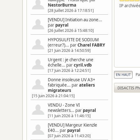
NestorBurma
IP archivé
[28 Juillet 2026 à 17:18:51]
[VENDU] Initiation au zone...
par
payral
[26 Juillet 2026 à 15:48:10]
HYPOSULFITE DE SODIUM
(erreur?)...
par
Charel FABRY
[21 Juin 2026 à 14:50:59]
Urgent : je cherche une
échelle...
par
cyril.vdb
[17 Juin 2026 à 12:24:51]
Pa
EN HAUT
Donne insoleuse UV A3+
fabriquée...
par
ateliers
DISACTIS Ph
migrateurs
[15 Juin 2026 à 21:04:15]
VENDU - Zone VI
newsletters...
par
payral
[11 Juin 2026 à 11:46:15]
[VENDU] Margeur Kienzle
E40...
par
payral
[07 Juin 2026 à 11:43:20]