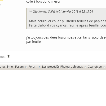
colle à bois donc, merci
e
Citation de: Collet le 01 Janvier 2013 à 22:43:54
Mais pourquoi coller plusieurs feuilles de papier 
Faite d'abord vos cyanos, feuille après feuille, cou
j'ai toujours des idées biscornues et certains raccords s
par feuille
ges
1
otochimie - Forum
Forum
Les procédés Photographiques
Cyanotype
►
►
►
►