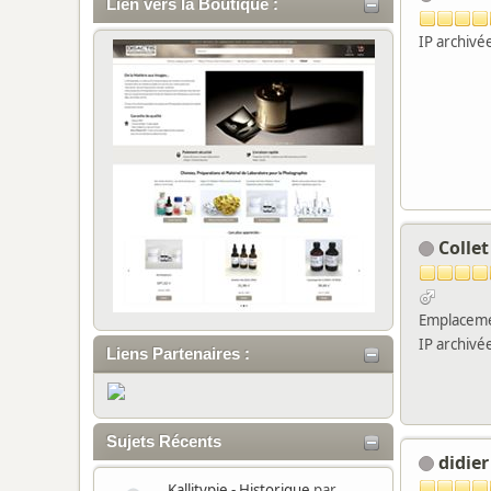
Lien vers la Boutique :
IP archivé
Collet
Emplaceme
IP archivé
Liens Partenaires :
Sujets Récents
didier
Kallitypie - Historique
par