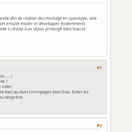
arelle afin de réaliser des montage en cyanotype, cela
ire (et ensuite insoler et développer évidemment)
celle ci résiste à un séjour prolongé dans l'eau et
#1
s......!
lle ?
 coller.
te bien au divers trempages dans l'eau. Eviter les
 ou néoprène.
#2