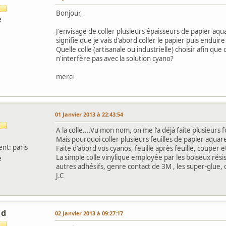
Bonjour,
e
J'envisage de coller plusieurs épaisseurs de papier aqu
signifie que je vais d'abord coller le papier puis endu
Quelle colle (artisanale ou industrielle) choisir afin que 
n'interfère pas avec la solution cyano?
merci
01 Janvier 2013 à 22:43:54
A la colle....Vu mon nom, on me l'a déjà faite plusieurs foi
Mais pourquoi coller plusieurs feuilles de papier aquare
nt: paris
Faite d'abord vos cyanos, feuille après feuille, couper et
La simple colle vinylique employée par les boiseux résis
e
autres adhésifs, genre contact de 3M , les super-glue,
J.C
 d
02 Janvier 2013 à 09:27:17