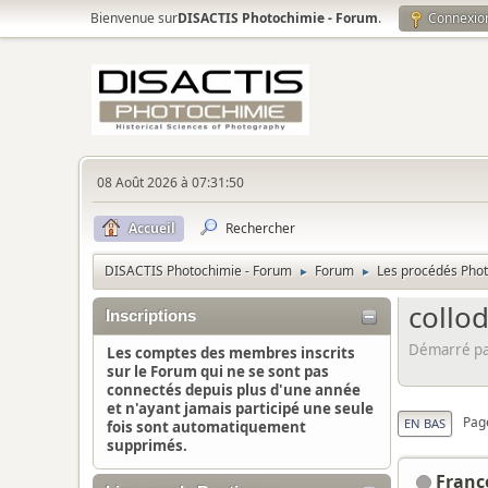
Bienvenue sur
DISACTIS Photochimie - Forum
.
Connexio
08 Août 2026 à 07:31:50
Accueil
Rechercher
DISACTIS Photochimie - Forum
Forum
Les procédés Pho
►
►
collod
Inscriptions
Démarré par
Les comptes des membres inscrits
sur le Forum qui ne se sont pas
connectés depuis plus d'une année
et n'ayant jamais participé une seule
Pag
EN BAS
fois sont automatiquement
supprimés.
Franç