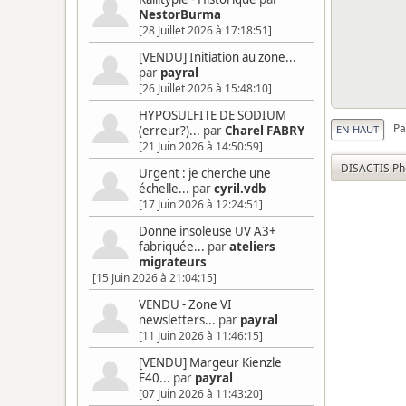
NestorBurma
[28 Juillet 2026 à 17:18:51]
[VENDU] Initiation au zone...
par
payral
[26 Juillet 2026 à 15:48:10]
HYPOSULFITE DE SODIUM
Pa
EN HAUT
(erreur?)...
par
Charel FABRY
[21 Juin 2026 à 14:50:59]
DISACTIS Ph
Urgent : je cherche une
échelle...
par
cyril.vdb
[17 Juin 2026 à 12:24:51]
Donne insoleuse UV A3+
fabriquée...
par
ateliers
migrateurs
[15 Juin 2026 à 21:04:15]
VENDU - Zone VI
newsletters...
par
payral
[11 Juin 2026 à 11:46:15]
[VENDU] Margeur Kienzle
E40...
par
payral
[07 Juin 2026 à 11:43:20]