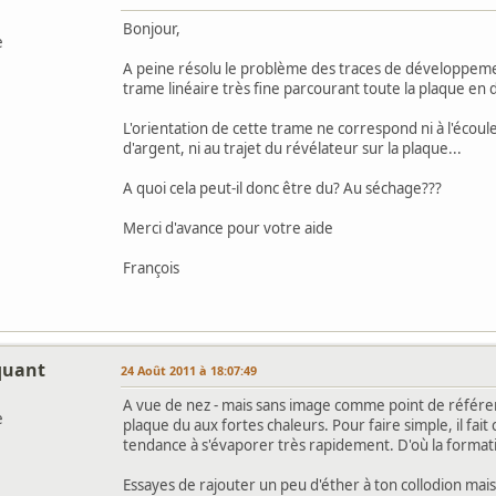
Bonjour,
e
A peine résolu le problème des traces de développeme
trame linéaire très fine parcourant toute la plaque en d
L'orientation de cette trame ne correspond ni à l'écoule
d'argent, ni au trajet du révélateur sur la plaque...
A quoi cela peut-il donc être du? Au séchage???
Merci d'avance pour votre aide
François
quant
24 Août 2011 à 18:07:49
A vue de nez - mais sans image comme point de référence
e
plaque du aux fortes chaleurs. Pour faire simple, il fai
tendance à s'évaporer très rapidement. D'où la formatio
Essayes de rajouter un peu d'éther à ton collodion mais