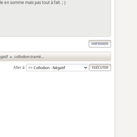
cle en somme mais pas tout à fait. ; )
IMPRIMER
gatif
collodion tramé...
►
Aller à