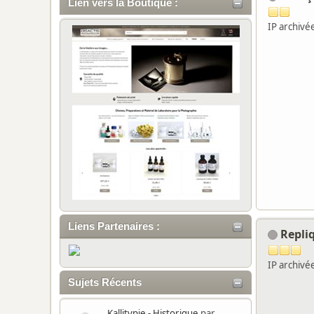
Lien vers la Boutique :
IP archivé
Liens Partenaires :
Repli
IP archivé
Sujets Récents
Kallitypie - Historique
par