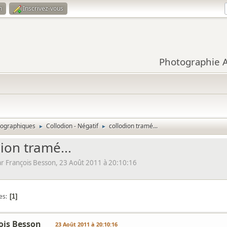
n
Inscrivez-vous
Photographie Ar
tographiques
Collodion - Négatif
collodion tramé...
►
►
ion tramé...
 François Besson, 23 Août 2011 à 20:10:16
es
1
ois Besson
23 Août 2011 à 20:10:16