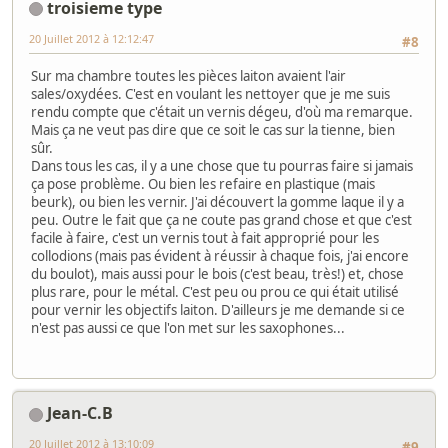
troisieme type
20 Juillet 2012 à 12:12:47
#8
Sur ma chambre toutes les pièces laiton avaient l'air
sales/oxydées. C'est en voulant les nettoyer que je me suis
rendu compte que c'était un vernis dégeu, d'où ma remarque.
Mais ça ne veut pas dire que ce soit le cas sur la tienne, bien
sûr.
Dans tous les cas, il y a une chose que tu pourras faire si jamais
ça pose problème. Ou bien les refaire en plastique (mais
beurk), ou bien les vernir. J'ai découvert la gomme laque il y a
peu. Outre le fait que ça ne coute pas grand chose et que c'est
facile à faire, c'est un vernis tout à fait approprié pour les
collodions (mais pas évident à réussir à chaque fois, j'ai encore
du boulot), mais aussi pour le bois (c'est beau, très!) et, chose
plus rare, pour le métal. C'est peu ou prou ce qui était utilisé
pour vernir les objectifs laiton. D'ailleurs je me demande si ce
n'est pas aussi ce que l'on met sur les saxophones...
Jean-C.B
20 Juillet 2012 à 13:10:09
#9