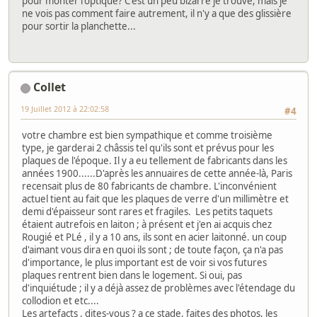
pour monter l'optique? C'est un peu bizarre je trouve, mais je
ne vois pas comment faire autrement, il n'y a que des glissière
pour sortir la planchette...
Collet
19 Juillet 2012 à 22:02:58
#4
votre chambre est bien sympathique et comme troisième
type, je garderai 2 châssis tel qu'ils sont et prévus pour les
plaques de l'époque. Il y a eu tellement de fabricants dans les
années 1900......D'après les annuaires de cette année-là, Paris
recensait plus de 80 fabricants de chambre. L'inconvénient
actuel tient au fait que les plaques de verre d'un millimètre et
demi d'épaisseur sont rares et fragiles. Les petits taquets
étaient autrefois en laiton ; à présent et j'en ai acquis chez
Rougié et PLé , il y a 10 ans, ils sont en acier laitonné. un coup
d'aimant vous dira en quoi ils sont ; de toute façon, ça n'a pas
d'importance, le plus important est de voir si vos futures
plaques rentrent bien dans le logement. Si oui, pas
d'inquiétude ; il y a déjà assez de problèmes avec l'étendage du
collodion et etc....
Les artefacts , dites-vous ? a ce stade, faites des photos, les