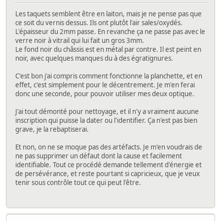
Les taquets semblent être en laiton, mais je ne pense pas que
ce soit du vernis dessus. Ils ont plutôt l'air sales/oxydés.
L'épaisseur du 2mm passe. En revanche ça ne passe pas avec le
verre noir à vitrail qui lui fait un gros 3mm.
Le fond noir du châssis est en métal par contre. Il est peint en
noir, avec quelques manques du à des égratignures.
C'est bon j'ai compris comment fonctionne la planchette, et en
effet, c'est simplement pour le décentrement. Je m'en ferai
donc une seconde, pour pouvoir utiliser mes deux optique.
J'ai tout démonté pour nettoyage, et il n'y a vraiment aucune
inscription qui puisse la dater ou l'identifier. Ça n'est pas bien
grave, je la rebaptiserai.
Et non, on ne se moque pas des artéfacts. Je m'en voudrais de
ne pas supprimer un défaut dont la cause et facilement
identifiable. Tout ce procédé demande tellement d'énergie et
de persévérance, et reste pourtant si capricieux, que je veux
tenir sous contrôle tout ce qui peut l'être.