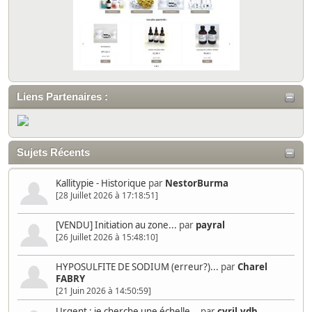
Liens Partenaires :
Sujets Récents
Kallitypie - Historique
par
NestorBurma
[28 Juillet 2026 à 17:18:51]
[VENDU] Initiation au zone...
par
payral
[26 Juillet 2026 à 15:48:10]
HYPOSULFITE DE SODIUM (erreur?)...
par
Charel
FABRY
[21 Juin 2026 à 14:50:59]
Urgent : je cherche une échelle...
par
cyril.vdb