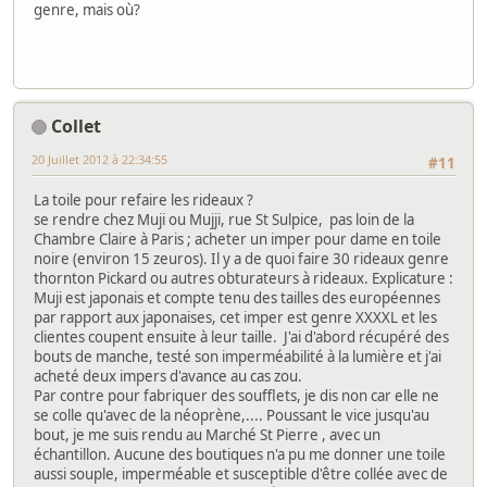
genre, mais où?
Collet
20 Juillet 2012 à 22:34:55
#11
La toile pour refaire les rideaux ?
se rendre chez Muji ou Mujji, rue St Sulpice, pas loin de la
Chambre Claire à Paris ; acheter un imper pour dame en toile
noire (environ 15 zeuros). Il y a de quoi faire 30 rideaux genre
thornton Pickard ou autres obturateurs à rideaux. Explicature :
Muji est japonais et compte tenu des tailles des européennes
par rapport aux japonaises, cet imper est genre XXXXL et les
clientes coupent ensuite à leur taille. J'ai d'abord récupéré des
bouts de manche, testé son imperméabilité à la lumière et j'ai
acheté deux impers d'avance au cas zou.
Par contre pour fabriquer des soufflets, je dis non car elle ne
se colle qu'avec de la néoprène,.... Poussant le vice jusqu'au
bout, je me suis rendu au Marché St Pierre , avec un
échantillon. Aucune des boutiques n'a pu me donner une toile
aussi souple, imperméable et susceptible d'être collée avec de