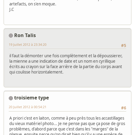
artefacts, on s'en moque.
J.C
Ron Talis
19 Juillet 2012 à 23:34:20
#5
il faut la démonter une fois complètement et la dépoussierer,
la mienne a une indication de date et un nom en cyrillique
écrits au crayon sur la face arrière de la partie du corps avant
qui coulisse horizontalement.
troisieme type
20 Juillet 2012 à 00:54:21
#6
A priori c'est en laiton, comme à peu près tous les accastillages
du vieux matériel photo... Je ne pense pas que ça pose de gros
problèmes, d'abord parce que c'est dans les "marges" de la
plaque, ensuite parce qu'on dirait bien qu'il y a une espèce de