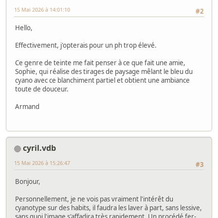
15 Mai 2026 à 14:01:10
#2
Hello,
Effectivement, j'opterais pour un ph trop élevé.
Ce genre de teinte me fait penser à ce que fait une amie,
Sophie, qui réalise des tirages de paysage mêlant le bleu du
cyano avec ce blanchiment partiel et obtient une ambiance
toute de douceur.
Armand
cyril.vdb
15 Mai 2026 à 15:26:47
#3
Bonjour,
Personnellement, je ne vois pas vraiment l'intérêt du
cyanotype sur des habits, il faudra les laver à part, sans lessive,
sans quoi l'image s'affadira très rapidement. Un procédé fer-