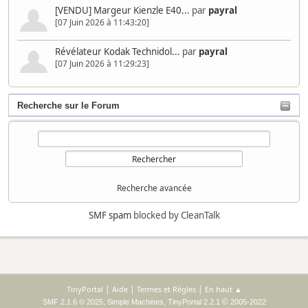
[VENDU] Margeur Kienzle E40...
par
payral
[07 Juin 2026 à 11:43:20]
Révélateur Kodak Technidol...
par
payral
[07 Juin 2026 à 11:29:23]
Recherche sur le Forum
Recherche avancée
SMF spam
blocked by CleanTalk
|
|
|
TinyPortal
Aide
Termes et Règles
En haut ▲
,
,
©
SMF 2.1.6 © 2025
Simple Machines
TinyPortal 2.2.1
2005-2022