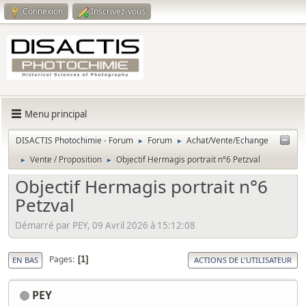
Connexion
Inscrivez-vous
Menu principal
DISACTIS Photochimie - Forum
Forum
Achat/Vente/Echange
►
►
Vente / Proposition
Objectif Hermagis portrait n°6 Petzval
►
►
Objectif Hermagis portrait n°6
Petzval
Démarré par PEY, 09 Avril 2026 à 15:12:08
Pages
1
EN BAS
ACTIONS DE L'UTILISATEUR
PEY