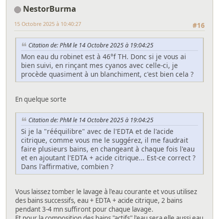
NestorBurma
15 Octobre 2025 à 10:40:27
#16
Citation de: PhM le 14 Octobre 2025 à 19:04:25
Mon eau du robinet est à 46°f TH. Donc si je vous ai
bien suivi, en rinçant mes cyanos avec celle-ci, je
procède quasiment à un blanchiment, c'est bien cela ?
En quelque sorte
Citation de: PhM le 14 Octobre 2025 à 19:04:25
Si je la "rééquilibre" avec de l'EDTA et de l'acide
citrique, comme vous me le suggérez, il me faudrait
faire plusieurs bains, en changeant à chaque fois l'eau
et en ajoutant l'EDTA + acide citrique... Est-ce correct ?
Dans l'affirmative, combien ?
Vous laissez tomber le lavage à l'eau courante et vous utilisez
des bains successifs, eau + EDTA + acide citrique, 2 bains
pendant 3-4 mn suffiront pour chaque lavage.
Et pour la composition des bains "actifs" l'eau sera elle aussi eau