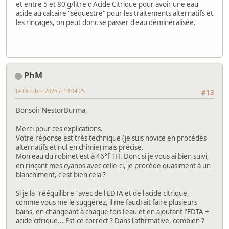
et entre 5 et 80 g/litre d'Acide Citrique pour avoir une eau
acide au calcaire "séquestré" pour les traitements alternatifs et
les rinçages, on peut donc se passer d'eau déminéralisée.
PhM
14 Octobre 2025 à 19:04:25
#13
Bonsoir NestorBurma,
Merci pour ces explications.
Votre réponse est très technique (je suis novice en procédés
alternatifs et nul en chimie) mais précise.
Mon eau du robinet est à 46°f TH. Donc si je vous ai bien suivi,
en rinçant mes cyanos avec celle-ci, je procède quasiment à un
blanchiment, c'est bien cela ?
Si je la "rééquilibre" avec de l'EDTA et de l'acide citrique,
comme vous me le suggérez, il me faudrait faire plusieurs
bains, en changeant à chaque fois l'eau et en ajoutant l'EDTA +
acide citrique... Est-ce correct ? Dans l'affirmative, combien ?