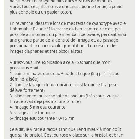
bains, dont un virage de plusieurs dizaines de minutes.
Après tout cela, il conserve une assez bonne tenue, à peine
plus gondolé qu'un papier coton.
En revanche, désastre lors de mes tests de cyanotype avec le
Hahnmuhle Platine ! Il a craché du bleu comme ce n'est pas
possible au moment du premier bain de lavage, perdant ainsi
une grande partie de la densité de l'image et, au passage,
provoquant une incroyable granulation. Il en résulte des
images diaphanes et très pictorialistes.
Auriez-vous une explication à cela ? Sachant que mon
processus était :
1- bain 5 minutes dans eau + acide citrique (5 g pf 1 l d'eau
déminéralisée)
2- bain de lavage à l'eau courante (c'est là que le tirage se
délave fortement)
3- blanchiment au carbonate de sodium (très court vu que
l'image avait déjà pas mal pris la fuite)
4- rinçage 5 mn eau courante
5- virage acide tannique
6- rinçage eau courante 10/15 mn
Cela dit, le virage à l'acide tannique rend mieux à mon goût
que sur le bristol. C'est du rose violacé sur le bristol, et brun