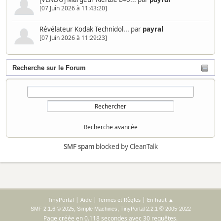
[07 Juin 2026 à 11:43:20]
Révélateur Kodak Technidol...
par
payral
[07 Juin 2026 à 11:29:23]
Recherche sur le Forum
Recherche avancée
SMF spam
blocked by CleanTalk
|
|
|
TinyPortal
Aide
Termes et Règles
En haut ▲
,
,
©
SMF 2.1.6 © 2025
Simple Machines
TinyPortal 2.2.1
2005-2022
Page créée en 0.118 secondes avec 30 requêtes.