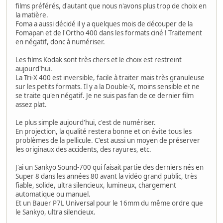
films préférés, d'autant que nous n'avons plus trop de choix en
la matière.
Foma a aussi décidé il y a quelques mois de découper de la
Fomapan et de l'Ortho 400 dans les formats ciné ! Traitement
en négatif, donc à numériser.
Les films Kodak sont très chers et le choix est restreint
aujourd'hui.
La Tri-X 400 est inversible, facile à traiter mais très granuleuse
sur les petits formats. Il y a la Double-X, moins sensible et ne
se traite qu'en négatif. Je ne suis pas fan de ce dernier film
assez plat.
Le plus simple aujourd'hui, c'est de numériser.
En projection, la qualité restera bonne et on évite tous les
problèmes de la pellicule. C'est aussi un moyen de préserver
les originaux des accidents, des rayures, etc.
J'ai un Sankyo Sound-700 qui faisait partie des derniers nés en
Super 8 dans les années 80 avant la vidéo grand public, très
fiable, solide, ultra silencieux, lumineux, chargement
automatique ou manuel.
Et un Bauer P7L Universal pour le 16mm du même ordre que
le Sankyo, ultra silencieux.