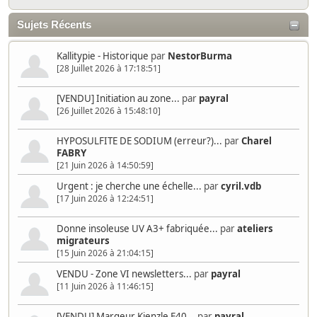
Sujets Récents
Kallitypie - Historique
par
NestorBurma
[28 Juillet 2026 à 17:18:51]
[VENDU] Initiation au zone...
par
payral
[26 Juillet 2026 à 15:48:10]
HYPOSULFITE DE SODIUM (erreur?)...
par
Charel
FABRY
[21 Juin 2026 à 14:50:59]
Urgent : je cherche une échelle...
par
cyril.vdb
[17 Juin 2026 à 12:24:51]
Donne insoleuse UV A3+ fabriquée...
par
ateliers
migrateurs
[15 Juin 2026 à 21:04:15]
VENDU - Zone VI newsletters...
par
payral
[11 Juin 2026 à 11:46:15]
[VENDU] Margeur Kienzle E40...
par
payral