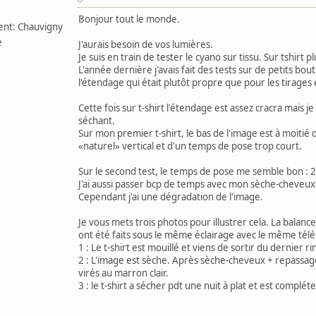
Bonjour tout le monde.
nt: Chauvigny
e
J'aurais besoin de vos lumières.
Je suis en train de tester le cyano sur tissu. Sur tshirt 
L'année dernière j'avais fait des tests sur de petits bou
l'étendage qui était plutôt propre que pour les tirage
Cette fois sur t-shirt l'étendage est assez cracra mais j
séchant.
Sur mon premier t-shirt, le bas de l'image est à moitié
«naturel» vertical et d'un temps de pose trop court.
Sur le second test, le temps de pose me semble bon : 
J'ai aussi passer bcp de temps avec mon sèche-cheveux
Cependant j'ai une dégradation de l'image.
Je vous mets trois photos pour illustrer cela. La balance 
ont été faits sous le même éclairage avec le même tél
1 : Le t-shirt est mouillé et viens de sortir du dernier 
2 : L'image est sèche. Après sèche-cheveux + repassage
virés au marron clair.
3 : le t-shirt a sécher pdt une nuit à plat et est complé