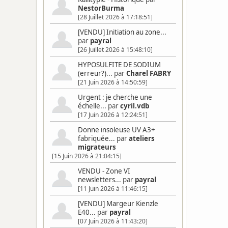
NestorBurma
[28 Juillet 2026 à 17:18:51]
[VENDU] Initiation au zone...
par
payral
[26 Juillet 2026 à 15:48:10]
HYPOSULFITE DE SODIUM
(erreur?)...
par
Charel FABRY
[21 Juin 2026 à 14:50:59]
Urgent : je cherche une
échelle...
par
cyril.vdb
[17 Juin 2026 à 12:24:51]
Donne insoleuse UV A3+
fabriquée...
par
ateliers
migrateurs
[15 Juin 2026 à 21:04:15]
VENDU - Zone VI
newsletters...
par
payral
[11 Juin 2026 à 11:46:15]
[VENDU] Margeur Kienzle
E40...
par
payral
[07 Juin 2026 à 11:43:20]