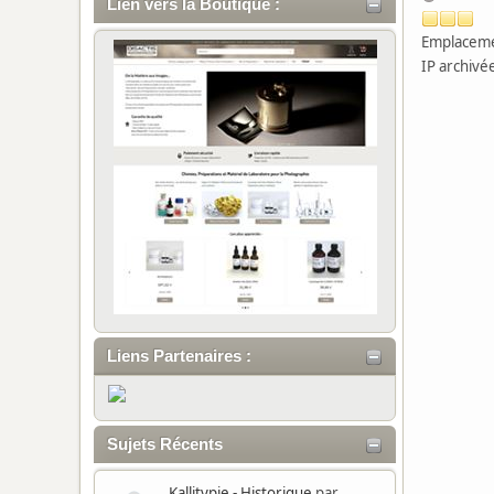
Lien vers la Boutique :
Emplaceme
IP archivé
Liens Partenaires :
Sujets Récents
Kallitypie - Historique
par