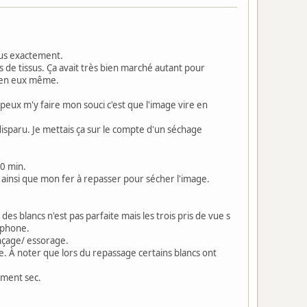
plus exactement.
ts de tissus. Ça avait très bien marché autant pour
s en eux même.
e peux m'y faire mon souci c'est que l'image vire en
 disparu. Je mettais ça sur le compte d'un séchage
20 min.
 ainsi que mon fer à repasser pour sécher l'image.
des blancs n'est pas parfaite mais les trois pris de vue s
éphone.
rinçage/ essorage.
. À noter que lors du repassage certains blancs ont
tement sec.