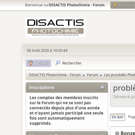
Bienvenue sur
DISACTIS Photochimie - Forum
.
Connexio
08 Août 2026 à 16:50:44
Accueil
Rechercher
DISACTIS Photochimie - Forum
Forum
Les procédés Pho
►
►
probl
Inscriptions
Démarré pa
Les comptes des membres inscrits
sur le Forum qui ne se sont pas
connectés depuis plus d'une année
et n'ayant jamais participé une seule
Pag
EN BAS
fois sont automatiquement
supprimés.
Bonz