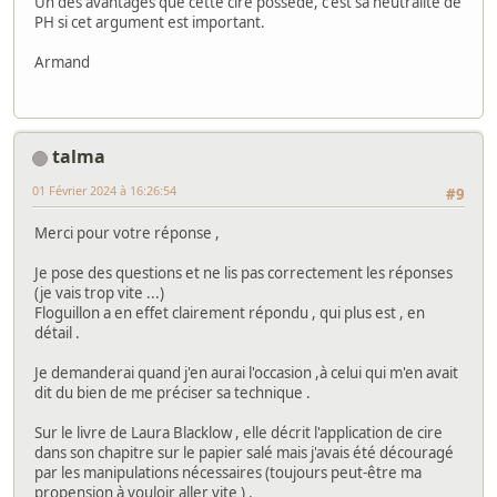
Un des avantages que cette cire possède, c'est sa neutralité de
PH si cet argument est important.
Armand
talma
01 Février 2024 à 16:26:54
#9
Merci pour votre réponse ,
Je pose des questions et ne lis pas correctement les réponses
(je vais trop vite ...)
Floguillon a en effet clairement répondu , qui plus est , en
détail .
Je demanderai quand j'en aurai l'occasion ,à celui qui m'en avait
dit du bien de me préciser sa technique .
Sur le livre de Laura Blacklow , elle décrit l'application de cire
dans son chapitre sur le papier salé mais j'avais été découragé
par les manipulations nécessaires (toujours peut-être ma
propension à vouloir aller vite ) .