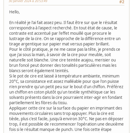
30 Janvier 2024 à 20:53:49
#2
Hello,
En réalité je l'ai fait assez peu. Il faut être sur que le résultat
correspondra à l'aspect recherché. En tout état de cause, le
contraste est accentué par l'effet mouillé que procure le
lustrage de la cire. On se rapproche de la différence entre un
tirage argentique sur papier mat versus papier brillant.
Pour le côté pratique, je ne me casse pas la tête, je prends ce
que j'ai sous la main, à savoir de la cire pour meuble, soit
naturelle soit blanche. Une cire teintée acajou, merisier ou
brun foncé peut donner des tonalités particulières mais les
blancs seront également teintés.
Si le pot de cire est laissé à température ambiante, minimum
20°C, sa consistance est assez malléable pour que l'on puisse
n'en prendre qu'un petit peu sur le bout d'un chiffon. Préférez
un chiffon en coton plutôt qu'un textile synthétique car les
solvants présents dans la cire pourraient inter-agir en fondant
partiellement les fibres du tissu.
Appliquer cette cire sur la surface du papier en imprimant des
mouvements circulaires sans trop appuyer. Plus la cire est
tiède, plus c'est facile, jusqu'à environ 30°C. Ne pas en déposer
trop, il est possible de recommencer l'opération une deuxième
fois si le résultat manque de punch. Une fois cette étape