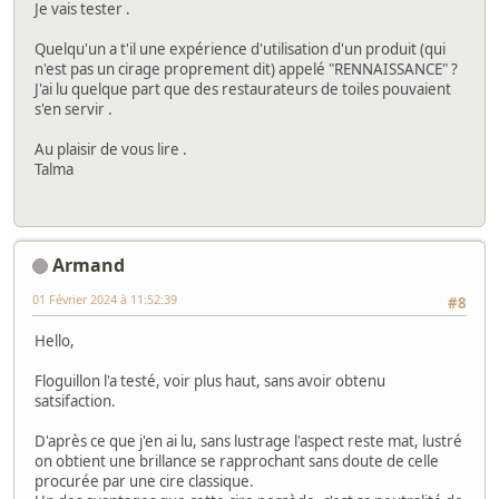
Je vais tester .
Quelqu'un a t'il une expérience d'utilisation d'un produit (qui
n'est pas un cirage proprement dit) appelé "RENNAISSANCE" ?
J'ai lu quelque part que des restaurateurs de toiles pouvaient
s'en servir .
Au plaisir de vous lire .
Talma
Armand
01 Février 2024 à 11:52:39
#8
Hello,
Floguillon l'a testé, voir plus haut, sans avoir obtenu
satsifaction.
D'après ce que j'en ai lu, sans lustrage l'aspect reste mat, lustré
on obtient une brillance se rapprochant sans doute de celle
procurée par une cire classique.