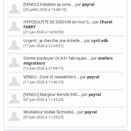
[VENDU] Initiation au zone...
par
payral
[26 Juillet 2026 à 15:48:10]
HYPOSULFITE DE SODIUM (erreur?)...
par
Charel
FABRY
[21 Juin 2026 à 14:50:59]
Urgent : je cherche une échelle...
par
cyril.vdb
[17 Juin 2026 à 12:24:51]
Donne insoleuse UV A3+ fabriquée...
par
ateliers
migrateurs
[15 Juin 2026 à 21:04:15]
VENDU - Zone VI newsletters...
par
payral
[11 Juin 2026 à 11:46:15]
[VENDU] Margeur Kienzle E40...
par
payral
[07 Juin 2026 à 11:43:20]
Révélateur Kodak Technidol...
par
payral
[07 Juin 2026 à 11:29:23]