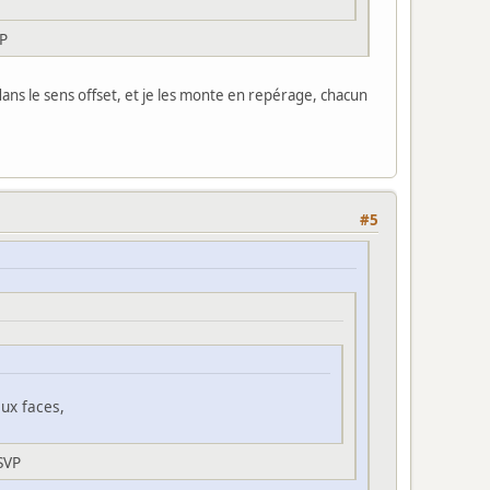
VP
e dans le sens offset, et je les monte en repérage, chacun
#5
eux faces,
SVP