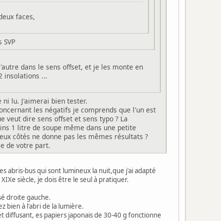
 deux faces,
s SVP
 l'autre dans le sens offset, et je les monte en
 insolations ...
i lu. J'aimerai bien tester.
ncernant les négatifs je comprends que l'un est
ue veut dire sens offset et sens typo ? La
ins 1 litre de soupe même dans une petite
deux côtés ne donne pas les mêmes résultats ?
le de votre part.
es abris-bus qui sont lumineux la nuit,que j'ai adapté
IXe siècle, je dois être le seul à pratiquer.
ersé droite gauche.
z bien à l'abri de la lumière.
 et diffusant, es papiers japonais de 30-40 g fonctionne