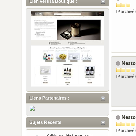
Lien vers la Boutique :
IP archivé
Nest
IP archivé
Liens Partenaires :
Nest
Sujets Récents
IP archivé
Kallitypie - Historique
par