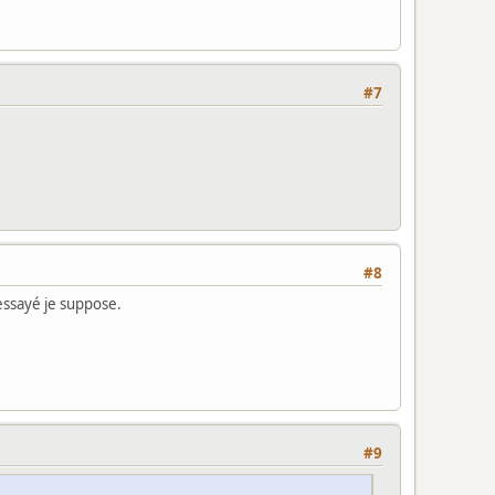
#7
#8
essayé je suppose.
#9