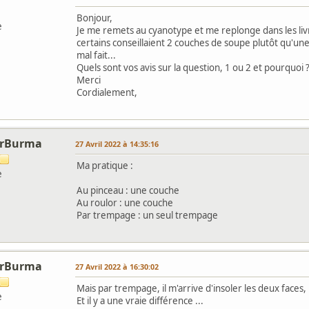
Bonjour,
e
Je me remets au cyanotype et me replonge dans les livres,
certains conseillaient 2 couches de soupe plutôt qu'une.
mal fait...
Quels sont vos avis sur la question, 1 ou 2 et pourquoi 
Merci
Cordialement,
orBurma
27 Avril 2022 à 14:35:16
Ma pratique :
e
Au pinceau : une couche
Au roulor : une couche
Par trempage : un seul trempage
orBurma
27 Avril 2022 à 16:30:02
Mais par trempage, il m'arrive d'insoler les deux faces,
e
Et il y a une vraie différence ...