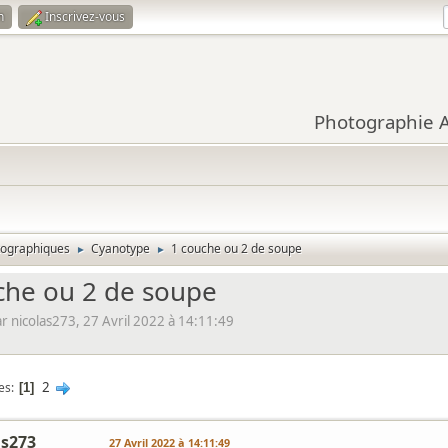
n
Inscrivez-vous
Photographie Ar
tographiques
Cyanotype
1 couche ou 2 de soupe
►
►
che ou 2 de soupe
 nicolas273, 27 Avril 2022 à 14:11:49
2
es
1
as273
27 Avril 2022 à 14:11:49