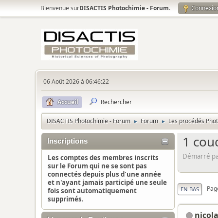
Bienvenue sur
DISACTIS Photochimie - Forum
.
Connexio
06 Août 2026 à 06:46:22
Accueil
Rechercher
DISACTIS Photochimie - Forum
Forum
Les procédés Pho
►
►
1 cou
Inscriptions
Démarré par
Les comptes des membres inscrits
sur le Forum qui ne se sont pas
connectés depuis plus d'une année
et n'ayant jamais participé une seule
Pag
EN BAS
fois sont automatiquement
supprimés.
nicol