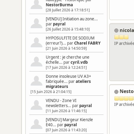
NestorBurma
[28 Juillet 2026 à 17:18:51]
[VENDU] Initiation au zone...
par
payral
[26 Juillet 2026 à 15:48:10]
nicol
HYPOSULFITE DE SODIUM
(erreur?)...
par
Charel FABRY
IP archivé
[21 Juin 2026 à 14:50:59]
Urgent : je cherche une
échelle...
par
cyril.vdb
[17 Juin 2026 à 12:24:51]
Donne insoleuse UV A3+
fabriquée...
par
ateliers
migrateurs
Nest
[15 Juin 2026 à 21:04:15]
VENDU - Zone VI
IP archivé
newsletters...
par
payral
[11 Juin 2026 à 11:46:15]
[VENDU] Margeur Kienzle
E40...
par
payral
[07 Juin 2026 à 11:43:20]