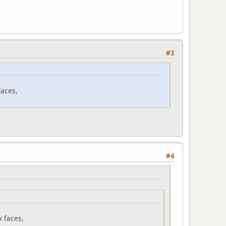
#3
faces,
#4
x faces,