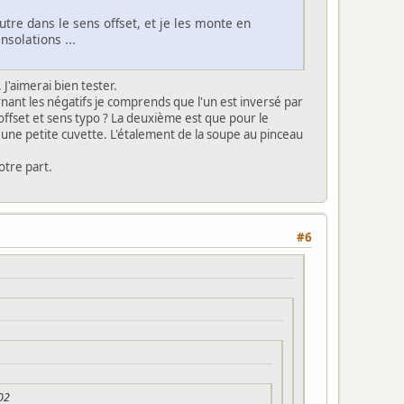
'autre dans le sens offset, et je les monte en
nsolations ...
J'aimerai bien tester.
nt les négatifs je comprends que l'un est inversé par
 offset et sens typo ? La deuxième est que pour le
une petite cuvette. L'étalement de la soupe au pinceau
otre part.
#6
:02