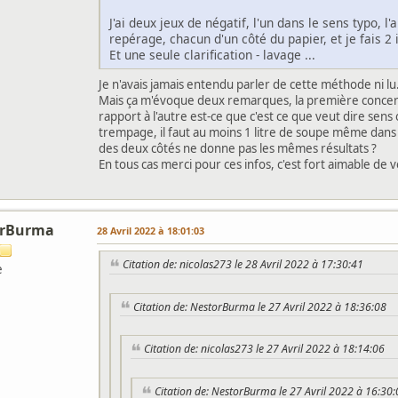
J'ai deux jeux de négatif, l'un dans le sens typo, l
repérage, chacun d'un côté du papier, et je fais 2 i
Et une seule clarification - lavage ...
Je n'avais jamais entendu parler de cette méthode ni lu. 
Mais ça m'évoque deux remarques, la première concerna
rapport à l'autre est-ce que c'est ce que veut dire sens
trempage, il faut au moins 1 litre de soupe même dans 
des deux côtés ne donne pas les mêmes résultats ?
En tous cas merci pour ces infos, c'est fort aimable de v
orBurma
28 Avril 2022 à 18:01:03
Citation de: nicolas273 le 28 Avril 2022 à 17:30:41
e
Citation de: NestorBurma le 27 Avril 2022 à 18:36:08
Citation de: nicolas273 le 27 Avril 2022 à 18:14:06
Citation de: NestorBurma le 27 Avril 2022 à 16:30