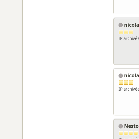
nicol
IP archivé
nicol
IP archivé
Nest