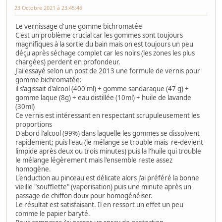
23 Octobre 2021 à 23:45:46
Le vernissage d'une gomme bichromatée
C'est un problème crucial car les gommes sont toujours
magnifiques à la sortie du bain mais on est toujours un peu
déçu après séchage complet car les noirs (les zones les plus
chargées) perdent en profondeur.
J'ai essayé selon un post de 2013 une formule de vernis pour
gomme bichromatée:
il s'agissait d'alcool (400 ml) + gomme sandaraque (47 g) +
gomme laque (8g) + eau distillée (10ml) + huile de lavande
(30ml)
Ce vernis est intéressant en respectant scrupuleusement les
proportions
D'abord l'alcool (99%) dans laquelle les gommes se dissolvent
rapidement; puis l'eau (le mélange se trouble mais re-devient
limpide après deux ou trois minutes) puis la l'huile qui trouble
le mélange légèrement mais l'ensemble reste assez
homogène.
L'enduction au pinceau est délicate alors j'ai préféré la bonne
vieille "soufflette" (vaporisation) puis une minute après un
passage de chiffon doux pour homogénéiser.
Le résultat est satisfaisant. Il en ressort un effet un peu
comme le papier baryté.