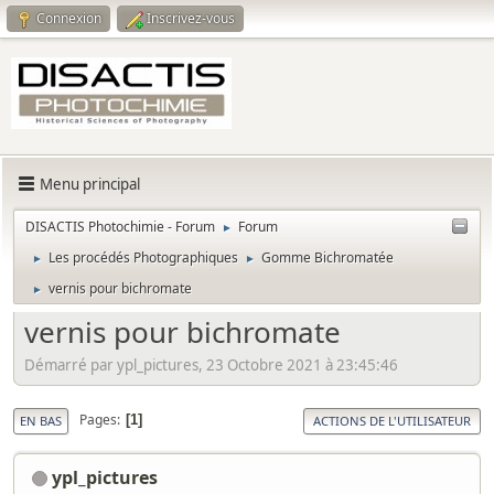
Connexion
Inscrivez-vous
Menu principal
DISACTIS Photochimie - Forum
Forum
►
Les procédés Photographiques
Gomme Bichromatée
►
►
vernis pour bichromate
►
vernis pour bichromate
Démarré par ypl_pictures, 23 Octobre 2021 à 23:45:46
Pages
1
EN BAS
ACTIONS DE L'UTILISATEUR
ypl_pictures