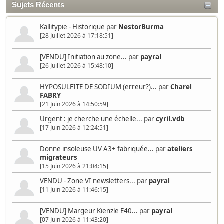
Sujets Récents
Kallitypie - Historique
par
NestorBurma
[28 Juillet 2026 à 17:18:51]
[VENDU] Initiation au zone...
par
payral
[26 Juillet 2026 à 15:48:10]
HYPOSULFITE DE SODIUM (erreur?)...
par
Charel
FABRY
[21 Juin 2026 à 14:50:59]
Urgent : je cherche une échelle...
par
cyril.vdb
[17 Juin 2026 à 12:24:51]
Donne insoleuse UV A3+ fabriquée...
par
ateliers
migrateurs
[15 Juin 2026 à 21:04:15]
VENDU - Zone VI newsletters...
par
payral
[11 Juin 2026 à 11:46:15]
[VENDU] Margeur Kienzle E40...
par
payral
[07 Juin 2026 à 11:43:20]