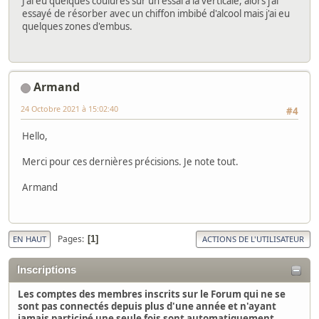
J'ai eu quelques coulures sur un essai à la verticale, alors j'ai
essayé de résorber avec un chiffon imbibé d'alcool mais j'ai eu
quelques zones d'embus.
Armand
24 Octobre 2021 à 15:02:40
#4
Hello,
Merci pour ces dernières précisions. Je note tout.
Armand
Pages
1
EN HAUT
ACTIONS DE L'UTILISATEUR
Inscriptions
Les comptes des membres inscrits sur le Forum qui ne se
sont pas connectés depuis plus d'une année et n'ayant
jamais participé une seule fois sont automatiquement