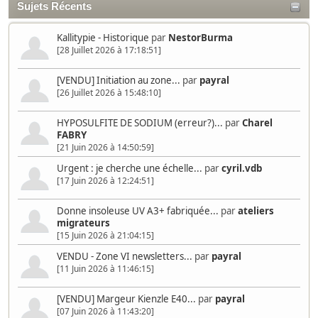
Sujets Récents
Kallitypie - Historique
par
NestorBurma
[28 Juillet 2026 à 17:18:51]
[VENDU] Initiation au zone...
par
payral
[26 Juillet 2026 à 15:48:10]
HYPOSULFITE DE SODIUM (erreur?)...
par
Charel
FABRY
[21 Juin 2026 à 14:50:59]
Urgent : je cherche une échelle...
par
cyril.vdb
[17 Juin 2026 à 12:24:51]
Donne insoleuse UV A3+ fabriquée...
par
ateliers
migrateurs
[15 Juin 2026 à 21:04:15]
VENDU - Zone VI newsletters...
par
payral
[11 Juin 2026 à 11:46:15]
[VENDU] Margeur Kienzle E40...
par
payral
[07 Juin 2026 à 11:43:20]