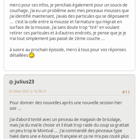
merci pour ces infos, je penchais également pour un soucis de
couchage, j'ai eu un problème avec mes pinceaux mousses que
j'ai identifié maintenant, j'avais des particules qui se déposaient
... c'est la colle entre la mousse et l'armature qui migrait en
surface de la mousse, j'ai sans doute trop "tiré" en voulant
retirer ces particules et à d'autres endroits, je pense que je je
n'ai tout simplement pas passé de 2ème couche ...
à suivre au prochain épisode, merci à tous pour vos réponses
détaillées
julius23
02 Mars 2021 à 16:36:21
#11
Pour donner des nouvelles après une nouvelle session hier
soir ...
J'ai d'abord tenté avec un pinceau de magasin de bricolage,
mais j'ai du mal le choisir et il était trop raide du coup sa grattait
un peu trop le Montval ... J'ai commandé des pinceaux type
haké dans une e-boutique française et ça ne m'a pas couté plus