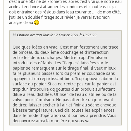
c'est à une 50aine de kilomètres après c'est vrai que notre eau
acide a tendance à attaquer les conduites et chauffe eau, ça
doit entrainer des résidus dans l'eau courante ... de mon côté,
j'utilise un double filtrage sous l'évier, je verrai avec mon
analyse d'eau
Citation de: Ron Talis le 17 Février 2021 à 10:25:23
Quelques idées en vrac. C'est manifestement une trace
de pinceau du deuxième couchage et d'interaction
entre les deux couchages. Mettre trop d'émulsion
introduit des défauts. Les "flaques" laissées sur le
papier se remarquent sur le tirage final. Il vaut mieux
faire plusieurs passes lors du premier couchage sans
appuyer et en répartissant bien. Trop appuyer abime la
surface du papier. Si ca ne rentre pas car le papier est
trop dur, introduire qq gouttes d'un produit surfactant
dilué à l'eau distillée. Utiliser de l'eau distillée ou de la
volvic pour l'émulsion. Ne pas attendre un jour avant
de tirer, laisser sécher à l'air et finir au sèche-cheveux
à basse température. Ceci dit, toutes les expériences
dans le mode d'opération sont bonnes à prendre. Vous
découvrirez ainsi la manière qui vous va.