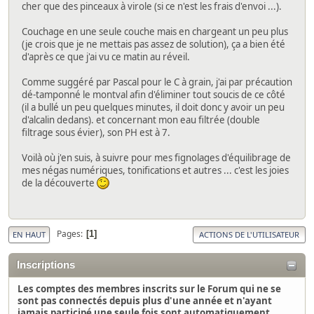
cher que des pinceaux à virole (si ce n'est les frais d'envoi ...).
Couchage en une seule couche mais en chargeant un peu plus
(je crois que je ne mettais pas assez de solution), ça a bien été
d'après ce que j'ai vu ce matin au réveil.
Comme suggéré par Pascal pour le C à grain, j'ai par précaution
dé-tamponné le montval afin d'éliminer tout soucis de ce côté
(il a bullé un peu quelques minutes, il doit donc y avoir un peu
d'alcalin dedans). et concernant mon eau filtrée (double
filtrage sous évier), son PH est à 7.
Voilà où j'en suis, à suivre pour mes fignolages d'équilibrage de
mes négas numériques, tonifications et autres ... c'est les joies
de la découverte
Pages
1
EN HAUT
ACTIONS DE L'UTILISATEUR
Inscriptions
Les comptes des membres inscrits sur le Forum qui ne se
sont pas connectés depuis plus d'une année et n'ayant
jamais participé une seule fois sont automatiquement