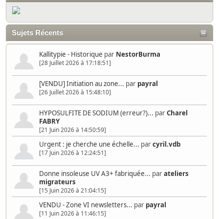
Sujets Récents
Kallitypie - Historique
par
NestorBurma
[28 Juillet 2026 à 17:18:51]
[VENDU] Initiation au zone...
par
payral
[26 Juillet 2026 à 15:48:10]
HYPOSULFITE DE SODIUM (erreur?)...
par
Charel
FABRY
[21 Juin 2026 à 14:50:59]
Urgent : je cherche une échelle...
par
cyril.vdb
[17 Juin 2026 à 12:24:51]
Donne insoleuse UV A3+ fabriquée...
par
ateliers
migrateurs
[15 Juin 2026 à 21:04:15]
VENDU - Zone VI newsletters...
par
payral
[11 Juin 2026 à 11:46:15]