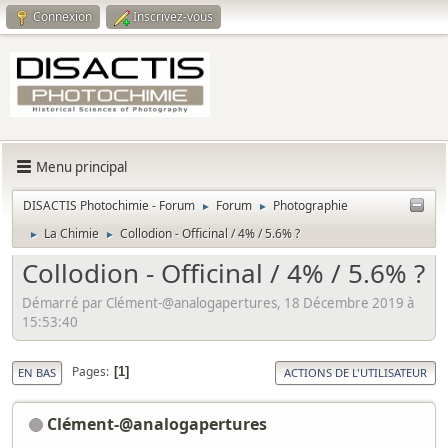
Connexion
Inscrivez-vous
Menu principal
DISACTIS Photochimie - Forum
Forum
Photographie
►
►
La Chimie
Collodion - Officinal / 4% / 5.6% ?
►
►
Collodion - Officinal / 4% / 5.6% ?
Démarré par Clément-@analogapertures, 18 Décembre 2019 à
15:53:40
Pages
1
EN BAS
ACTIONS DE L'UTILISATEUR
Clément-@analogapertures