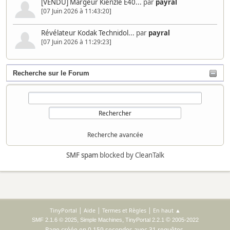
[VENDU] Margeur Kienzle E40...
par
payral
[07 Juin 2026 à 11:43:20]
Révélateur Kodak Technidol...
par
payral
[07 Juin 2026 à 11:29:23]
Recherche sur le Forum
Recherche avancée
SMF spam
blocked by CleanTalk
|
|
|
TinyPortal
Aide
Termes et Règles
En haut ▲
,
,
©
SMF 2.1.6 © 2025
Simple Machines
TinyPortal 2.2.1
2005-2022
Page créée en 0.159 secondes avec 31 requêtes.