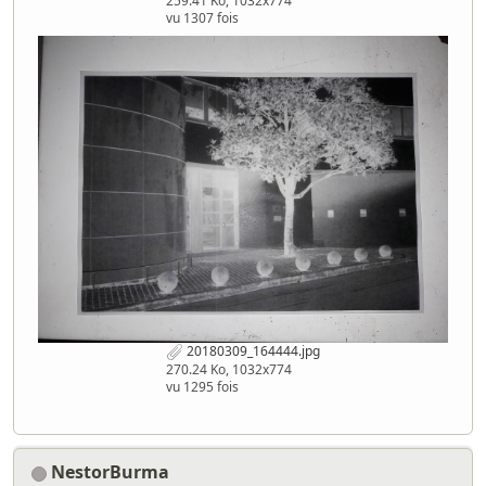
259.41 Ko, 1032x774
vu 1307 fois
20180309_164444.jpg
270.24 Ko, 1032x774
vu 1295 fois
NestorBurma