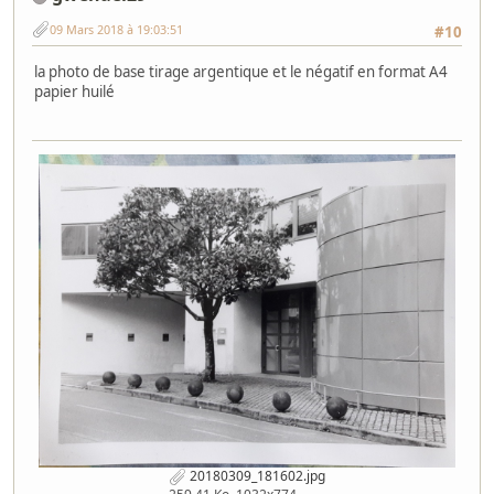
09 Mars 2018 à 19:03:51
#10
la photo de base tirage argentique et le négatif en format A4
papier huilé
20180309_181602.jpg