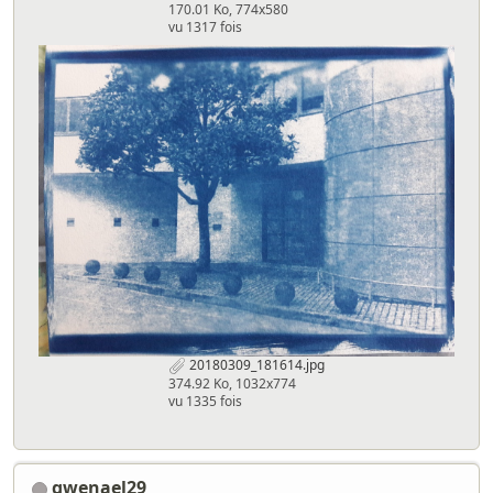
170.01 Ko, 774x580
vu 1317 fois
20180309_181614.jpg
374.92 Ko, 1032x774
vu 1335 fois
gwenael29