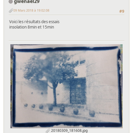
gwenael29
09 Mars 2018 à 19:02:08
#9
Voici les résultats des essais
insolation 8min et 15min
20180309_181608.jpg