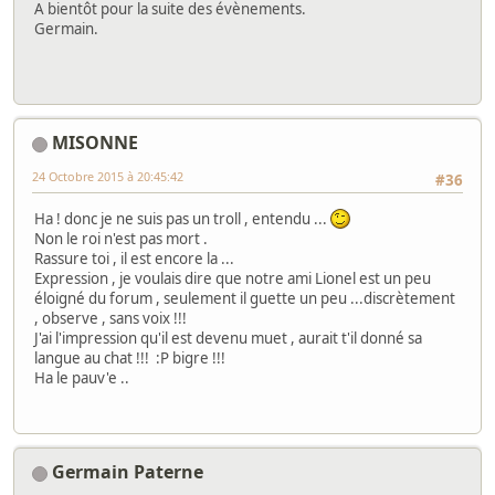
A bientôt pour la suite des évènements.
Germain.
MISONNE
24 Octobre 2015 à 20:45:42
#36
Ha ! donc je ne suis pas un troll , entendu ...
Non le roi n'est pas mort .
Rassure toi , il est encore la ...
Expression , je voulais dire que notre ami Lionel est un peu
éloigné du forum , seulement il guette un peu ...discrètement
, observe , sans voix !!!
J'ai l'impression qu'il est devenu muet , aurait t'il donné sa
langue au chat !!! :P bigre !!!
Ha le pauv'e ..
Germain Paterne