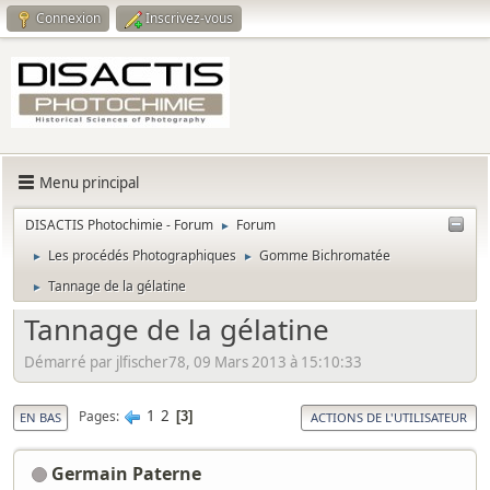
Connexion
Inscrivez-vous
Menu principal
DISACTIS Photochimie - Forum
Forum
►
Les procédés Photographiques
Gomme Bichromatée
►
►
Tannage de la gélatine
►
Tannage de la gélatine
Démarré par jlfischer78, 09 Mars 2013 à 15:10:33
1
2
Pages
3
EN BAS
ACTIONS DE L'UTILISATEUR
Germain Paterne