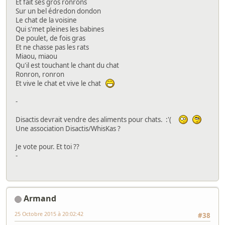
Et fait ses gros ronrons
Sur un bel édredon dondon
Le chat de la voisine
Qui s'met pleines les babines
De poulet, de fois gras
Et ne chasse pas les rats
Miaou, miaou
Qu'il est touchant le chant du chat
Ronron, ronron
Et vive le chat et vive le chat
-
Disactis devrait vendre des aliments pour chats. :'(
Une association Disactis/WhisKas ?
Je vote pour. Et toi ??
-
Armand
25 Octobre 2015 à 20:02:42
#38