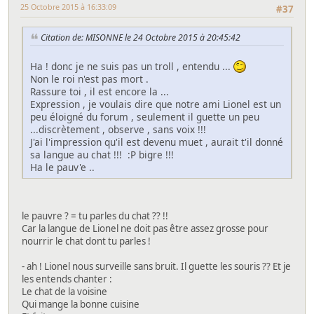
25 Octobre 2015 à 16:33:09
#37
Citation de: MISONNE le 24 Octobre 2015 à 20:45:42
Ha ! donc je ne suis pas un troll , entendu ...
Non le roi n'est pas mort .
Rassure toi , il est encore la ...
Expression , je voulais dire que notre ami Lionel est un
peu éloigné du forum , seulement il guette un peu
...discrètement , observe , sans voix !!!
J'ai l'impression qu'il est devenu muet , aurait t'il donné
sa langue au chat !!! :P bigre !!!
Ha le pauv'e ..
le pauvre ? = tu parles du chat ?? !!
Car la langue de Lionel ne doit pas être assez grosse pour
nourrir le chat dont tu parles !
- ah ! Lionel nous surveille sans bruit. Il guette les souris ?? Et je
les entends chanter :
Le chat de la voisine
Qui mange la bonne cuisine