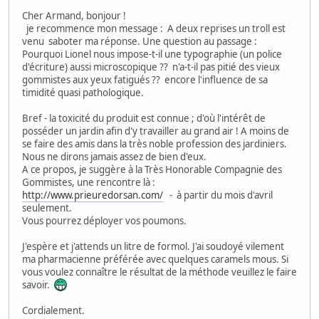
Cher Armand, bonjour !
je recommence mon message : A deux reprises un troll est
venu saboter ma réponse. Une question au passage :
Pourquoi Lionel nous impose-t-il une typographie (un police
d'écriture) aussi microscopique ?? n'a-t-il pas pitié des vieux
gommistes aux yeux fatigués ?? encore l'influence de sa
timidité quasi pathologique.
Bref - la toxicité du produit est connue ; d'où l'intérêt de
posséder un jardin afin d'y travailler au grand air ! A moins de
se faire des amis dans la très noble profession des jardiniers.
Nous ne dirons jamais assez de bien d'eux.
A ce propos, je suggère à la Très Honorable Compagnie des
Gommistes, une rencontre là :
http://www.prieuredorsan.com/
- à partir du mois d'avril
seulement.
Vous pourrez déployer vos poumons.
J'espère et j'attends un litre de formol. J'ai soudoyé vilement
ma pharmacienne préférée avec quelques caramels mous. Si
vous voulez connaître le résultat de la méthode veuillez le faire
savoir.
Cordialement.