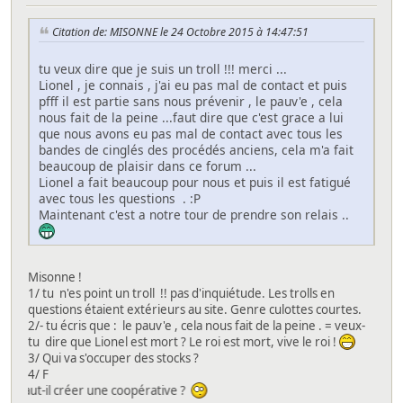
Citation de: MISONNE le 24 Octobre 2015 à 14:47:51
tu veux dire que je suis un troll !!! merci ...
Lionel , je connais , j'ai eu pas mal de contact et puis
pfff il est partie sans nous prévenir , le pauv'e , cela
nous fait de la peine ...faut dire que c'est grace a lui
que nous avons eu pas mal de contact avec tous les
bandes de cinglés des procédés anciens, cela m'a fait
beaucoup de plaisir dans ce forum ...
Lionel a fait beaucoup pour nous et puis il est fatigué
avec tous les questions . :P
Maintenant c'est a notre tour de prendre son relais ..
Misonne !
1/ tu n'es point un troll !! pas d'inquiétude. Les trolls en
questions étaient extérieurs au site. Genre culottes courtes.
2/- tu écris que : le pauv'e , cela nous fait de la peine . = veux-
tu dire que Lionel est mort ? Le roi est mort, vive le roi !
3/ Qui va s'occuper des stocks ?
4/ F
ut-il créer une coopérative ?