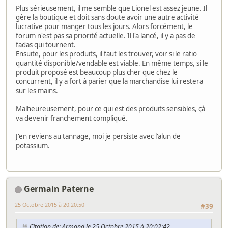
Plus sérieusement, il me semble que Lionel est assez jeune. Il
gère la boutique et doit sans doute avoir une autre activité
lucrative pour manger tous les jours. Alors forcément, le
forum n'est pas sa priorité actuelle. Il l'a lancé, il y a pas de
fadas qui tournent.
Ensuite, pour les produits, il faut les trouver, voir si le ratio
quantité disponible/vendable est viable. En même temps, si le
produit proposé est beaucoup plus cher que chez le
concurrent, il y a fort à parier que la marchandise lui restera
sur les mains.
Malheureusement, pour ce qui est des produits sensibles, çà
va devenir franchement compliqué.
J'en reviens au tannage, moi je persiste avec l'alun de
potassium.
Germain Paterne
25 Octobre 2015 à 20:20:50
#39
Citation de: Armand le 25 Octobre 2015 à 20:02:42