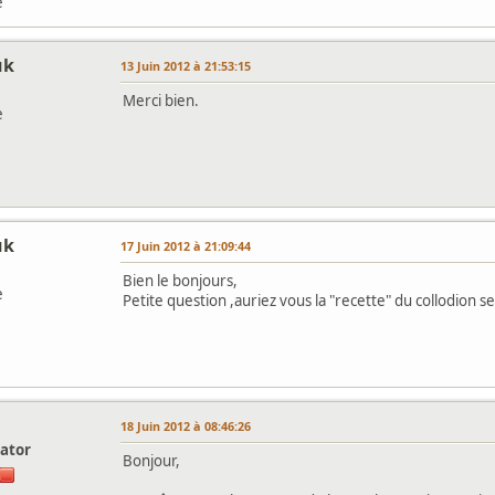
e
uk
13 Juin 2012 à 21:53:15
Merci bien.
e
uk
17 Juin 2012 à 21:09:44
Bien le bonjours,
e
Petite question ,auriez vous la "recette" du collodion se
l
18 Juin 2012 à 08:46:26
ator
Bonjour,