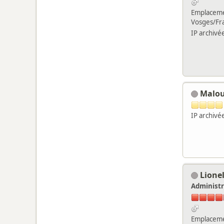
Emplaceme
Vosges/Fr
IP archivé
Malo
IP archivé
Lione
Administr
Emplaceme