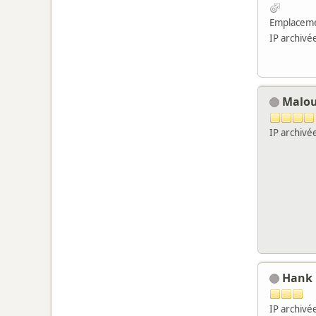
Emplaceme
IP archivé
Malo
IP archivé
Hank
IP archivé