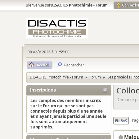
Bienvenue sur
DISACTIS Photochimie - Forum
.
Connexio
08 Août 2026 à 01:55:00
Accueil
Rechercher
DISACTIS Photochimie - Forum
Forum
Les procédés Pho
►
►
Collo
Inscriptions
Démarré par
Les comptes des membres inscrits
sur le Forum qui ne se sont pas
connectés depuis plus d'une année
et n'ayant jamais participé une seule
Pag
EN BAS
fois sont automatiquement
supprimés.
Malo