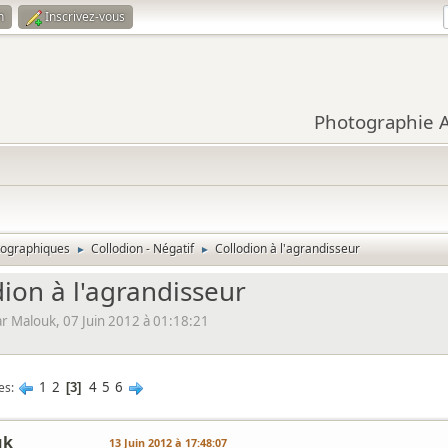
n
Inscrivez-vous
Photographie Ar
tographiques
Collodion - Négatif
Collodion à l'agrandisseur
►
►
dion à l'agrandisseur
 Malouk, 07 Juin 2012 à 01:18:21
1
2
4
5
6
es
3
uk
13 Juin 2012 à 17:48:07