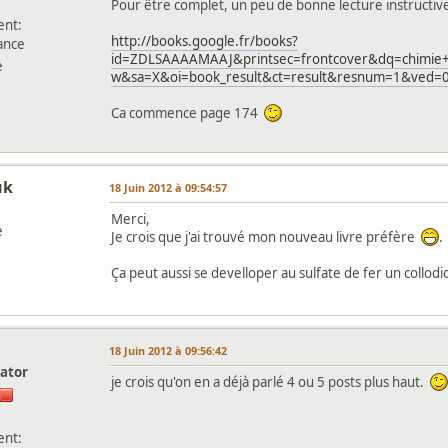
Pour être complet, un peu de bonne lecture instructive
nt:
http://books.google.fr/books?
ance
id=ZDLSAAAAMAAJ&printsec=frontcover&dq=chimie
e
w&sa=X&oi=book_result&ct=result&resnum=1&ved
Ca commence page 174
uk
18 Juin 2012 à 09:54:57
Merci,
e
Je crois que j'ai trouvé mon nouveau livre préfère
.
Ça peut aussi se develloper au sulfate de fer un collod
l
18 Juin 2012 à 09:56:42
ator
je crois qu'on en a déjà parlé 4 ou 5 posts plus haut.
nt: