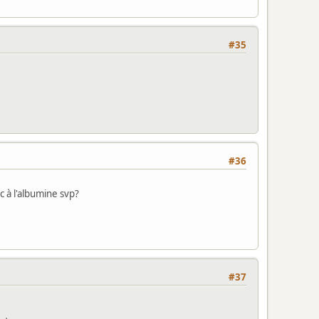
#35
#36
c à l'albumine svp?
#37