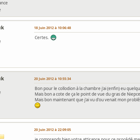
ance
e
uk
18 Juin 2012 à 10:06:48
Certes.
e
uk
20 Juin 2012 à 10:55:34
Bon pour le collodion à la chambre j'ai (enfin) eu quel
e
Mais bon a cote de ça le point de vue du gras de Niepc
Mais bon maintenant que j'ai vu d'ou venait mon problê
20 Juin 2012 à 22:09:05
je comprends bien votre attirance pour ce procédé mais 