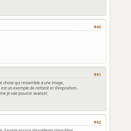
#40
#41
que chose qui ressemble à une image,
e est un exemple de netteté et d'exposition.
me je vais pouvoir avancer.
#42
il existe encore d'excellents plans-films...