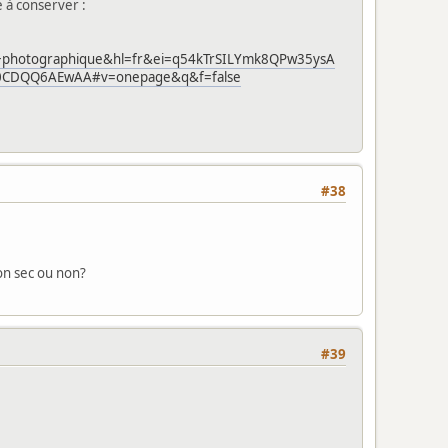
 à conserver :
+photographique&hl=fr&ei=q54kTrSILYmk8QPw35ysA
=0CDQQ6AEwAA#v=onepage&q&f=false
#38
ion sec ou non?
#39