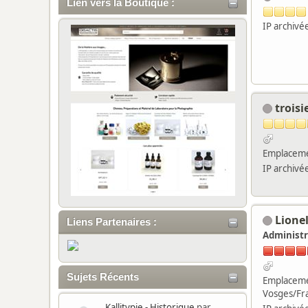
Lien vers la Boutique :
IP archivé
trois
Emplaceme
IP archivé
Lione
Liens Partenaires :
Administr
Sujets Récents
Emplaceme
Vosges/Fr
Kallitypie - Historique
par