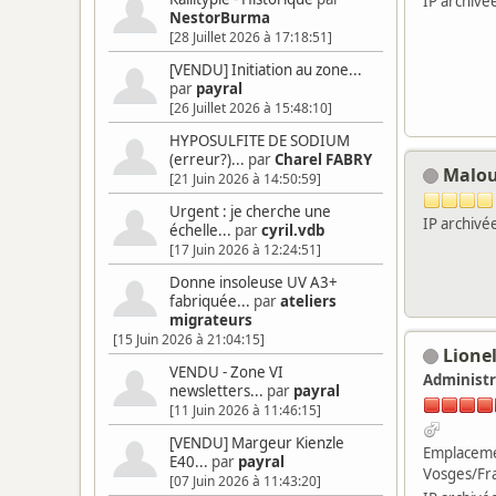
IP archivé
NestorBurma
[28 Juillet 2026 à 17:18:51]
[VENDU] Initiation au zone...
par
payral
[26 Juillet 2026 à 15:48:10]
HYPOSULFITE DE SODIUM
(erreur?)...
par
Charel FABRY
Malo
[21 Juin 2026 à 14:50:59]
Urgent : je cherche une
IP archivé
échelle...
par
cyril.vdb
[17 Juin 2026 à 12:24:51]
Donne insoleuse UV A3+
fabriquée...
par
ateliers
migrateurs
[15 Juin 2026 à 21:04:15]
Lione
VENDU - Zone VI
Administr
newsletters...
par
payral
[11 Juin 2026 à 11:46:15]
[VENDU] Margeur Kienzle
Emplaceme
E40...
par
payral
Vosges/Fr
[07 Juin 2026 à 11:43:20]