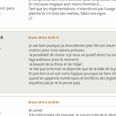
Et c'est aussi magique avec moins d'emmerd....
nt: paris
Tant que les réglementations n'interdiront pas l'usage 
planche et s'il reste des miettes, faites moi-signe.
e
J.C
uk
20 Juin 2012 à 22:56:13
Je sais bien puisque j'ai d'excellentes plan film (et d'au
e
m'attire pour trois raisons précises:
-la possibilité de choisir si je veux un positif direct ou
l'agrandisseur pour le moment)
-la beauté de la chose et de l'objet
-le fait que la format ne dépende que de la taille de la 
Et puis bon si on suit votre logique pourquoi se faire ch
quand les appareils numériques et les filtres des logic
inquiétez pas je ne le pense pas).
20 Juin 2012 à 23:30:02
@ Lionel
e
Très intéressant cet ouvrage, je suis en train de le dévo