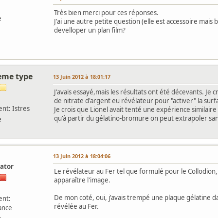
Très bien merci pour ces réponses.
e
J'ai une autre petite question (elle est accessoire mais 
develloper un plan film?
ieme type
13 Juin 2012 à 18:01:17
J'avais essayé,mais les résultats ont été décevants. Je 
de nitrate d'argent eu révélateur pour "activer" la surf
nt: Istres
Je crois que Lionel avait tenté une expérience similaire 
qu'à partir du gélatino-bromure on peut extrapoler san
e
l
13 Juin 2012 à 18:04:06
ator
Le révélateur au Fer tel que formulé pour le Collodion
apparaître l'image.
De mon coté, oui, j'avais trempé une plaque gélatine dan
nt:
révélée au Fer.
ance