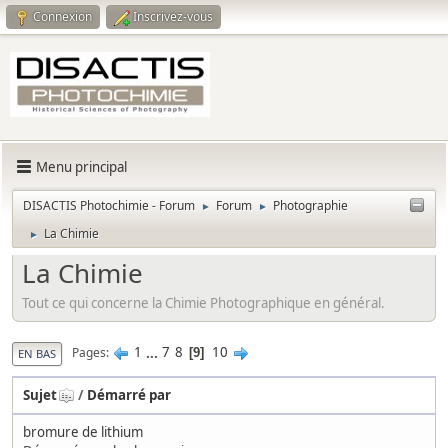
Connexion
Inscrivez-vous
Menu principal
DISACTIS Photochimie - Forum
Forum
Photographie
►
►
La Chimie
►
La Chimie
Tout ce qui concerne la Chimie Photographique en général.
1
...
7
8
10
Pages
9
EN BAS
Sujet
/
Démarré par
bromure de lithium