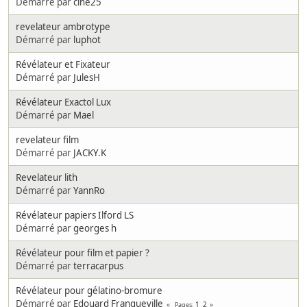
Démarré par
cine25
revelateur ambrotype
Démarré par
luphot
Révélateur et Fixateur
Démarré par
JulesH
Révélateur Exactol Lux
Démarré par
Mael
revelateur film
Démarré par
JACKY.K
Revelateur lith
Démarré par
YannRo
Révélateur papiers Ilford LS
Démarré par
georges h
Révélateur pour film et papier ?
Démarré par
terracarpus
Révélateur pour gélatino-bromure
Démarré par
Edouard Franqueville
1
2
Pages