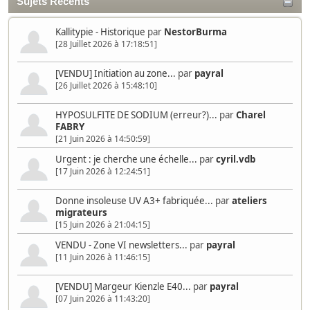
Sujets Récents
Kallitypie - Historique
par
NestorBurma
[28 Juillet 2026 à 17:18:51]
[VENDU] Initiation au zone...
par
payral
[26 Juillet 2026 à 15:48:10]
HYPOSULFITE DE SODIUM (erreur?)...
par
Charel
FABRY
[21 Juin 2026 à 14:50:59]
Urgent : je cherche une échelle...
par
cyril.vdb
[17 Juin 2026 à 12:24:51]
Donne insoleuse UV A3+ fabriquée...
par
ateliers
migrateurs
[15 Juin 2026 à 21:04:15]
VENDU - Zone VI newsletters...
par
payral
[11 Juin 2026 à 11:46:15]
[VENDU] Margeur Kienzle E40...
par
payral
[07 Juin 2026 à 11:43:20]