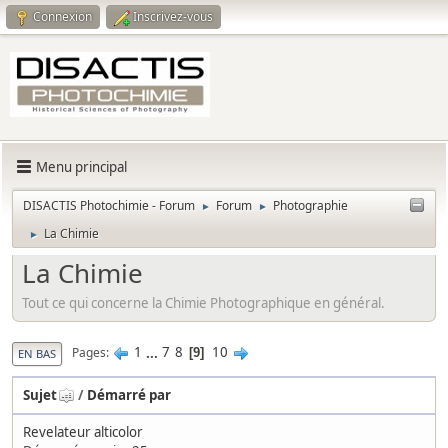
Connexion
Inscrivez-vous
Menu principal
DISACTIS Photochimie - Forum
Forum
Photographie
►
►
La Chimie
►
La Chimie
Tout ce qui concerne la Chimie Photographique en général.
1
...
7
8
10
Pages
9
EN BAS
Sujet
/
Démarré par
Revelateur alticolor