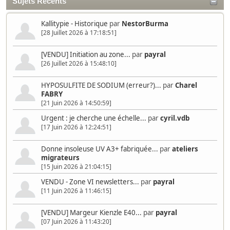
Sujets Récents
Kallitypie - Historique
par
NestorBurma
[28 Juillet 2026 à 17:18:51]
[VENDU] Initiation au zone...
par
payral
[26 Juillet 2026 à 15:48:10]
HYPOSULFITE DE SODIUM (erreur?)...
par
Charel
FABRY
[21 Juin 2026 à 14:50:59]
Urgent : je cherche une échelle...
par
cyril.vdb
[17 Juin 2026 à 12:24:51]
Donne insoleuse UV A3+ fabriquée...
par
ateliers
migrateurs
[15 Juin 2026 à 21:04:15]
VENDU - Zone VI newsletters...
par
payral
[11 Juin 2026 à 11:46:15]
[VENDU] Margeur Kienzle E40...
par
payral
[07 Juin 2026 à 11:43:20]