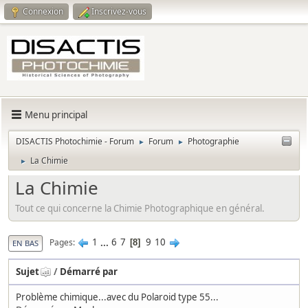
Connexion
Inscrivez-vous
Menu principal
DISACTIS Photochimie - Forum
Forum
Photographie
►
►
La Chimie
►
La Chimie
Tout ce qui concerne la Chimie Photographique en général.
1
...
6
7
9
10
Pages
8
EN BAS
Sujet
/
Démarré par
Problème chimique...avec du Polaroid type 55...