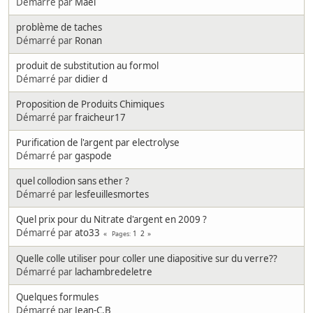
Démarré par
Mael
problème de taches
Démarré par
Ronan
produit de substitution au formol
Démarré par
didier d
Proposition de Produits Chimiques
Démarré par
fraicheur17
Purification de l'argent par electrolyse
Démarré par
gaspode
quel collodion sans ether ?
Démarré par
lesfeuillesmortes
Quel prix pour du Nitrate d'argent en 2009 ?
Démarré par
ato33
1
2
Pages
Quelle colle utiliser pour coller une diapositive sur du verre??
Démarré par
lachambredeletre
Quelques formules
Démarré par
Jean-C.B