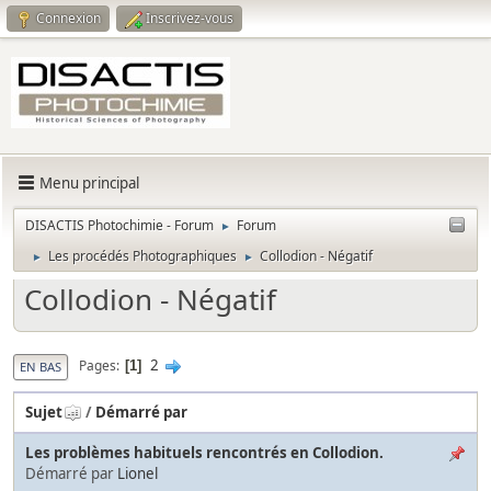
Connexion
Inscrivez-vous
Menu principal
DISACTIS Photochimie - Forum
Forum
►
Les procédés Photographiques
Collodion - Négatif
►
►
Collodion - Négatif
2
Pages
1
EN BAS
Sujet
/
Démarré par
Les problèmes habituels rencontrés en Collodion.
Démarré par
Lionel