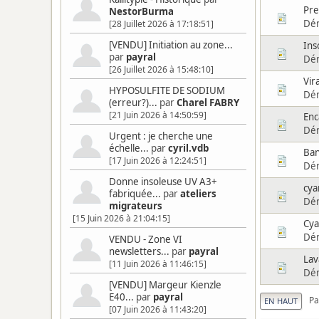
Pre
NestorBurma
Dé
[28 Juillet 2026 à 17:18:51]
[VENDU] Initiation au zone...
Ins
par
payral
Dé
[26 Juillet 2026 à 15:48:10]
Vir
HYPOSULFITE DE SODIUM
Dé
(erreur?)...
par
Charel FABRY
[21 Juin 2026 à 14:50:59]
Enc
Dé
Urgent : je cherche une
échelle...
par
cyril.vdb
Ban
[17 Juin 2026 à 12:24:51]
Dé
Donne insoleuse UV A3+
cya
fabriquée...
par
ateliers
Dé
migrateurs
[15 Juin 2026 à 21:04:15]
Cya
Dé
VENDU - Zone VI
newsletters...
par
payral
Lav
[11 Juin 2026 à 11:46:15]
Dé
[VENDU] Margeur Kienzle
E40...
par
payral
Pa
EN HAUT
[07 Juin 2026 à 11:43:20]