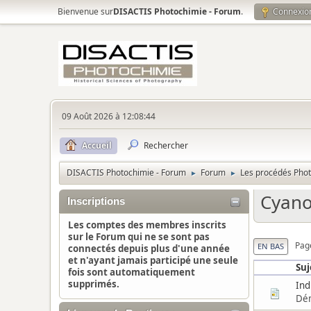
Bienvenue sur
DISACTIS Photochimie - Forum
.
Connexio
09 Août 2026 à 12:08:44
Accueil
Rechercher
DISACTIS Photochimie - Forum
Forum
Les procédés Pho
►
►
Cyano
Inscriptions
Les comptes des membres inscrits
sur le Forum qui ne se sont pas
Pag
EN BAS
connectés depuis plus d'une année
et n'ayant jamais participé une seule
Suj
fois sont automatiquement
supprimés.
Ind
Dé