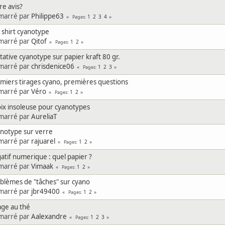
re avis?
marré par
Philippe63
1
2
3
4
Pages
 shirt cyanotype
marré par
Qitof
1
2
Pages
tative cyanotype sur papier kraft 80 gr.
marré par
chrisdenice06
1
2
3
Pages
miers tirages cyano, premières questions
marré par
Véro
1
2
Pages
ix insoleuse pour cyanotypes
marré par
AureliaT
notype sur verre
marré par
rajuarel
1
2
Pages
atif numerique : quel papier ?
marré par
Vimaak
1
2
Pages
blèmes de "tâches" sur cyano
marré par
jbr49400
1
2
Pages
age au thé
marré par
Aalexandre
1
2
3
Pages