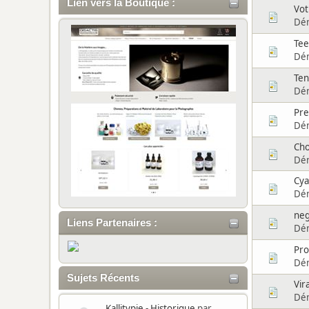
Lien vers la Boutique :
Vot
Dé
Tee
Dé
Ten
Dé
Pre
Dé
Cho
Dé
Cya
Dé
neg
Liens Partenaires :
Dé
Pro
Dé
Sujets Récents
Vir
Dé
Kallitypie - Historique
par