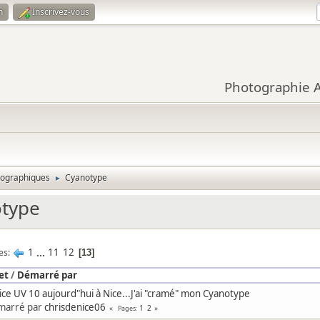
n
Inscrivez-vous
Photographie Ar
tographiques
Cyanotype
►
type
1
...
11
12
es
13
et
/
Démarré par
ice UV 10 aujourd"hui à Nice...J'ai "cramé" mon Cyanotype
marré par
chrisdenice06
1
2
Pages