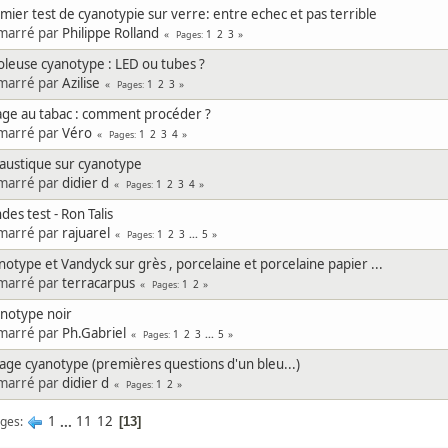
mier test de cyanotypie sur verre: entre echec et pas terrible
marré par
Philippe Rolland
1
2
3
Pages
oleuse cyanotype : LED ou tubes ?
marré par
Azilise
1
2
3
Pages
age au tabac : comment procéder ?
marré par
Véro
1
2
3
4
Pages
austique sur cyanotype
marré par
didier d
1
2
3
4
Pages
des test - Ron Talis
marré par
rajuarel
1
2
3
...
5
Pages
notype et Vandyck sur grès , porcelaine et porcelaine papier ...
marré par
terracarpus
1
2
Pages
notype noir
marré par
Ph.Gabriel
1
2
3
...
5
Pages
age cyanotype (premières questions d'un bleu...)
marré par
didier d
1
2
Pages
1
...
11
12
ges
13