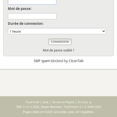
Mot de passe:
Durée de connexion:
Mot de passe oublié ?
SMF spam
blocked by CleanTalk
|
|
|
TinyPortal
Aide
Termes et Règles
En haut ▲
,
,
©
SMF 2.1.6 © 2025
Simple Machines
TinyPortal 2.2.1
2005-2022
Page créée en 0.035 secondes avec 20 requêtes.