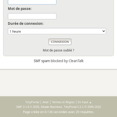
Mot de passe:
Durée de connexion:
Mot de passe oublié ?
SMF spam
blocked by CleanTalk
|
|
|
TinyPortal
Aide
Termes et Règles
En haut ▲
,
,
©
SMF 2.1.6 © 2025
Simple Machines
TinyPortal 2.2.1
2005-2022
Page créée en 0.136 secondes avec 20 requêtes.