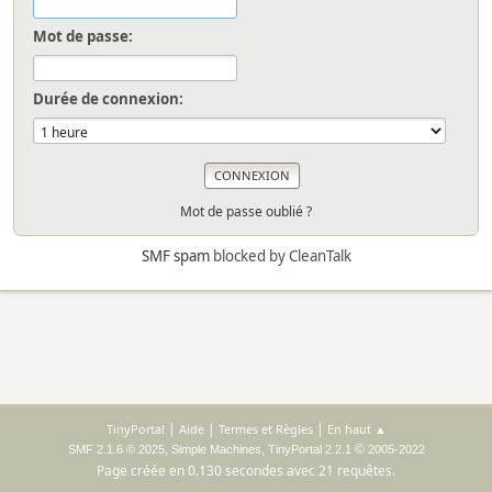
Mot de passe:
Durée de connexion:
Mot de passe oublié ?
SMF spam
blocked by CleanTalk
|
|
|
TinyPortal
Aide
Termes et Règles
En haut ▲
,
,
©
SMF 2.1.6 © 2025
Simple Machines
TinyPortal 2.2.1
2005-2022
Page créée en 0.130 secondes avec 21 requêtes.