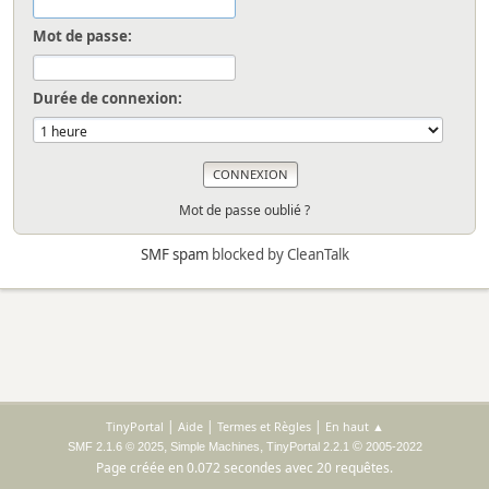
Mot de passe:
Durée de connexion:
Mot de passe oublié ?
SMF spam
blocked by CleanTalk
|
|
|
TinyPortal
Aide
Termes et Règles
En haut ▲
,
,
©
SMF 2.1.6 © 2025
Simple Machines
TinyPortal 2.2.1
2005-2022
Page créée en 0.072 secondes avec 20 requêtes.