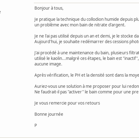
Bonjour à tous,
e
Je pratique la technique du collodion humide depuis plu
un problème avec mon bain de nitrate d'argent.
Je ne l'ai pas utilisé depuis un an et demi, je le stocke d
Aujourd'hui, je souhaite redémarrer des cessions pho
J'ai procédé à une maintenance du bain, plusieurs filtrat
utilisé le kaolin...malgré ces étapes, le bain est "inact
aucune image.
Après vérification, le PH et la densité sont dans la moy
Auriez-vous une solution à me proposer pour lui redonne
Ne faudrait-il pas "activer" le bain comme pour une prem
Je vous remercie pour vos retours
Bonne journée
P