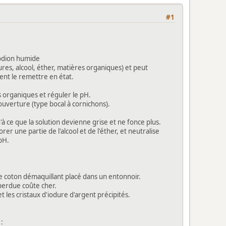
#1
lodion humide
ures, alcool, éther, matières organiques) et peut
nt le remettre en état.
és organiques et réguler le pH.
ouverture (type bocal à cornichons).
u'à ce que la solution devienne grise et ne fonce plus.
er une partie de l'alcool et de l'éther, et neutralise
pH.
de coton démaquillant placé dans un entonnoir.
perdue coûte cher.
 les cristaux d'iodure d'argent précipités.
: