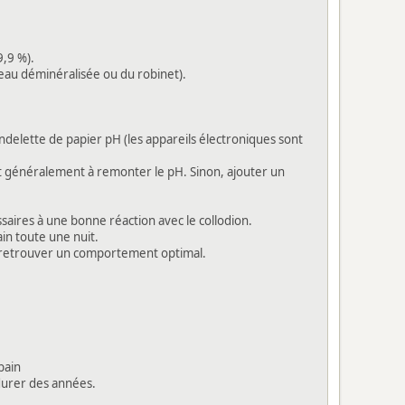
9,9 %).
d'eau déminéralisée ou du robinet).
andelette de papier pH (les appareils électroniques sont
uffit généralement à remonter le pH. Sinon, ajouter un
saires à une bonne réaction avec le collodion.
in toute une nuit.
e retrouver un comportement optimal.
bain
durer des années.