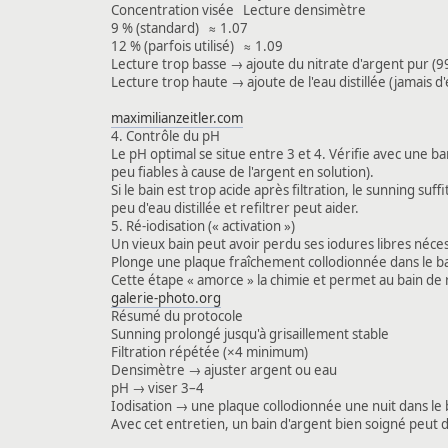
Concentration visée Lecture densimètre
9 % (standard) ≈ 1.07
12 % (parfois utilisé) ≈ 1.09
Lecture trop basse → ajoute du nitrate d'argent pur (9
Lecture trop haute → ajoute de l'eau distillée (jamais 
maximilianzeitler.com
4. Contrôle du pH
Le pH optimal se situe entre 3 et 4. Vérifie avec une b
peu fiables à cause de l'argent en solution).
Si le bain est trop acide après filtration, le sunning s
peu d'eau distillée et refiltrer peut aider.
5. Ré-iodisation (« activation »)
Un vieux bain peut avoir perdu ses iodures libres néces
Plonge une plaque fraîchement collodionnée dans le ba
Cette étape « amorce » la chimie et permet au bain d
galerie-photo.org
Résumé du protocole
Sunning prolongé jusqu'à grisaillement stable
Filtration répétée (×4 minimum)
Densimètre → ajuster argent ou eau
pH → viser 3–4
Iodisation → une plaque collodionnée une nuit dans le 
Avec cet entretien, un bain d'argent bien soigné peut 