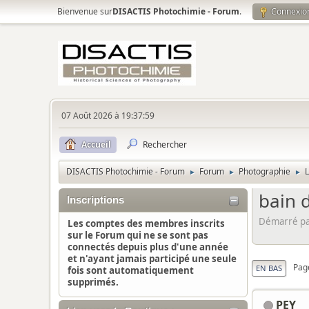
Bienvenue sur
DISACTIS Photochimie - Forum
.
Connexio
07 Août 2026 à 19:37:59
Accueil
Rechercher
DISACTIS Photochimie - Forum
Forum
Photographie
►
►
►
bain d
Inscriptions
Démarré par
Les comptes des membres inscrits
sur le Forum qui ne se sont pas
connectés depuis plus d'une année
et n'ayant jamais participé une seule
Pag
EN BAS
fois sont automatiquement
supprimés.
PEY