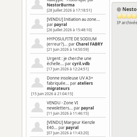
NestorBurma
Nest
[28 Juillet 2026 à 17:18:51]
[VENDU] Initiation au zone...
IP archivé
par
payral
[26 Juillet 2026 à 15:48:10]
HYPOSULFITE DE SODIUM
(erreur?)...
par
Charel FABRY
[21 Juin 2026 à 14:50:59]
Urgent : je cherche une
échelle...
par
cyril.vdb
[17 Juin 2026 à 12:24:51]
Donne insoleuse UV A3+
fabriquée...
par
ateliers
migrateurs
[15 Juin 2026 à 21:04:15]
VENDU - Zone VI
newsletters...
par
payral
[11 Juin 2026 à 11:46:15]
[VENDU] Margeur Kienzle
E40...
par
payral
[07 Juin 2026 à 11:43:20]