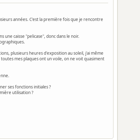
sieurs années. C'est la première fois que je rencontre
ans une caisse "pelicase", donc dans le noir.
tographiques.
ions, plusieurs heures d'exposition au soleil, j'ai même
if", toutes mes plaques ont un voile, on ne voit quasiment
enne.
r ses fonctions initiales ?
ière utilisation ?