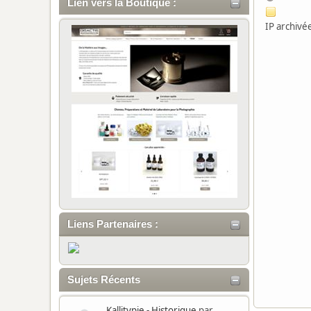
Lien vers la Boutique :
IP archivé
Liens Partenaires :
Sujets Récents
Kallitypie - Historique
par