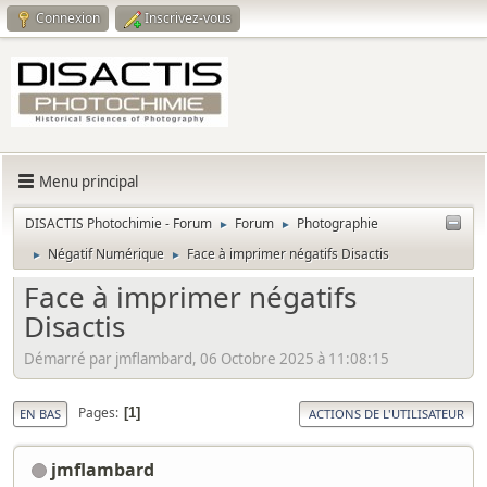
Connexion
Inscrivez-vous
Menu principal
DISACTIS Photochimie - Forum
Forum
Photographie
►
►
Négatif Numérique
Face à imprimer négatifs Disactis
►
►
Face à imprimer négatifs
Disactis
Démarré par jmflambard, 06 Octobre 2025 à 11:08:15
Pages
1
EN BAS
ACTIONS DE L'UTILISATEUR
jmflambard